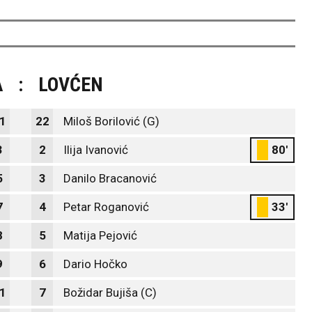
A
:
LOVĆEN
1
22
Miloš Borilović (G)
3
2
Ilija Ivanović
80'
5
3
Danilo Bracanović
7
4
Petar Roganović
33'
8
5
Matija Pejović
9
6
Dario Hočko
1
7
Božidar Bujiša (C)