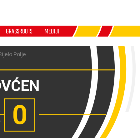
GRASSROOTS
MEDIJI
ijelo Polje
OVĆEN
0
,