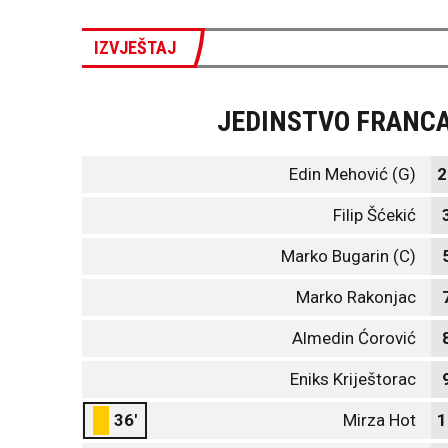
IZVJEŠTAJ
JEDINSTVO FRANC
Edin Mehović (G)
2
Filip Šćekić
Marko Bugarin (C)
Marko Rakonjac
Almedin Ćorović
Eniks Kriještorac
36'
Mirza Hot
1