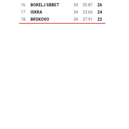
16.
BOKELJ SBBET
34
35:87
26
17.
ISKRA
34
23:66
24
18.
BRSKOVO
34
37:91
23