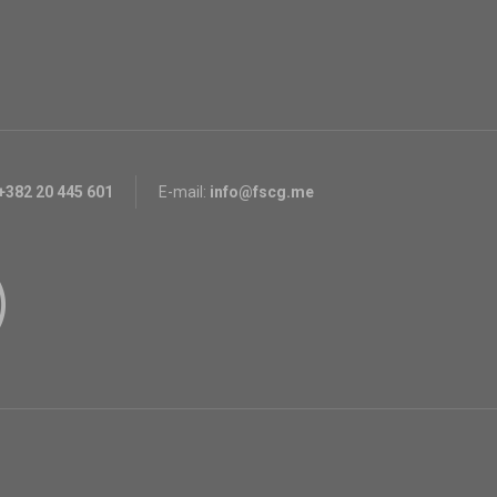
+382 20 445 601
E-mail:
info@fscg.me