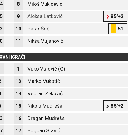
4
8
Miloš Vukićević
5
9
Aleksa Latković
85'+2'
3
10
Petar Šoć
61'
0
11
Nikša Vujanović
RVNI IGRAČI
1
1
Vuko Vujović (G)
2
13
Marko Vukotić
4
14
Vedran Zeković
6
15
Nikola Mudreša
85'+2'
3
16
Dragan Mudreša
7
17
Bogdan Stanić