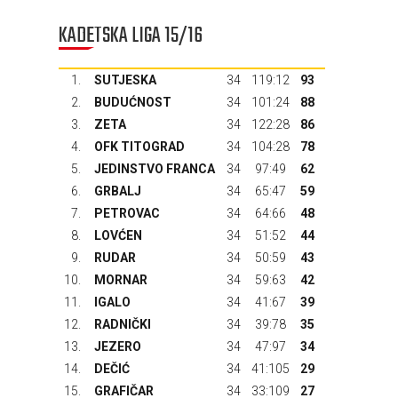
KADETSKA LIGA 15/16
1.
SUTJESKA
34
119:12
93
2.
BUDUĆNOST
34
101:24
88
3.
ZETA
34
122:28
86
4.
OFK TITOGRAD
34
104:28
78
5.
JEDINSTVO FRANCA
34
97:49
62
6.
GRBALJ
34
65:47
59
7.
PETROVAC
34
64:66
48
8.
LOVĆEN
34
51:52
44
9.
RUDAR
34
50:59
43
10.
MORNAR
34
59:63
42
11.
IGALO
34
41:67
39
12.
RADNIČKI
34
39:78
35
13.
JEZERO
34
47:97
34
14.
DEČIĆ
34
41:105
29
15.
GRAFIČAR
34
33:109
27