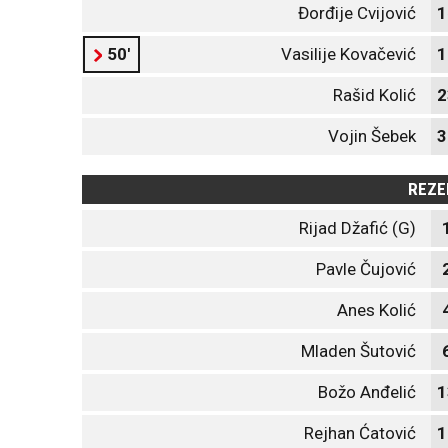
Đorđije Cvijović
1
50'
Vasilije Kovačević
1
Rašid Kolić
2
Vojin Šebek
3
REZE
Rijad Džafić (G)
Pavle Čujović
Anes Kolić
Mladen Šutović
Božo Anđelić
1
Rejhan Ćatović
1