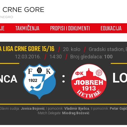
IJE
TAKMIČENJA
PROPISI I DOKUMENTI
EDUKACIJA
 LIGA CRNE GORE 15/16
20. kolo
Gradski stadion, B
12.03.2016.
14:30
Broj gledalaca:
100
:
L
NCA
Glavni sudija:
Jovica Bojović
, I pomoćnik:
Vladimir Bjelica
, II pomoćnik:
Petar Gajić
Match Delegate:
Miodrag Božović