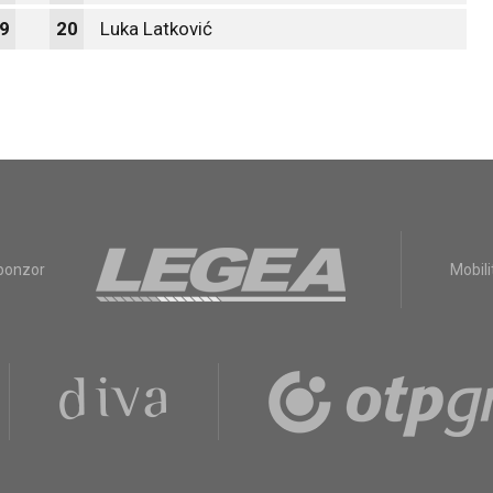
9
20
Luka Latković
sponzor
Mobili