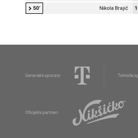
50'
Nikola Brajić
1
Generalni sponzor
Tehnički 
Oficijelni partneri