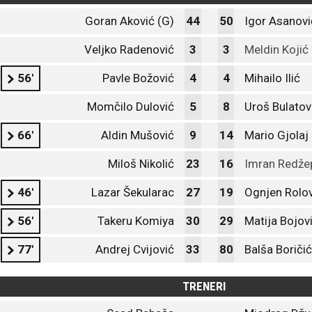
Goran Aković (G)
44
50
Igor Asanovi
Veljko Radenović
3
3
Meldin Kojić
56'
Pavle Božović
4
4
Mihailo Ilić
Momčilo Dulović
5
8
Uroš Bulatov
66'
Aldin Mušović
9
14
Mario Gjolaj
Miloš Nikolić
23
16
Imran Redže
46'
Lazar Šekularac
27
19
Ognjen Rolov
56'
Takeru Komiya
30
29
Matija Bojov
77'
Andrej Cvijović
33
80
Balša Boričić
TRENERI