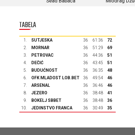
Sead Babača
Miodrag Džu
TABELA
1.
SUTJESKA
36
61:36
72
2.
MORNAR
36
51:29
69
3.
PETROVAC
36
44:36
51
4.
DEČIĆ
36
43:45
51
5.
BUDUĆNOST
36
36:35
48
6.
OFK MLADOST LOB.BET
36
49:54
46
7.
ARSENAL
36
36:46
46
8.
JEZERO
36
38:48
41
9.
BOKELJ SBBET
36
38:48
36
10.
JEDINSTVO FRANCA
36
30:49
35