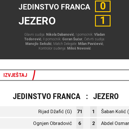
0
JEDINSTVO FRANCA
1
JEZERO
Glavni sudija:
Nikola Dabanović
, I pomoćnik:
Vladan
Todorović
, II pomoćnik:
Goran Šućur
, Četvrti sudija:
Manojlo Sekulić
, Match Delegate:
Milan Pavićević
,
Kontrolor suđenja:
Miloš Novović
IZVJEŠTAJ
JEDINSTVO FRANCA
:
JEZERO
Rijad Džafić (G)
71
1
Šaban Kolić 
Ognjen Obradović
6
2
Abdel Osman