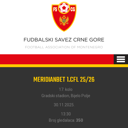
MERIDIANBET 1.CFL 25/26
17. kolo
Gradski stadion, Bijelo Polje
30.11.2025.
13:30
Broj gledalaca:
350