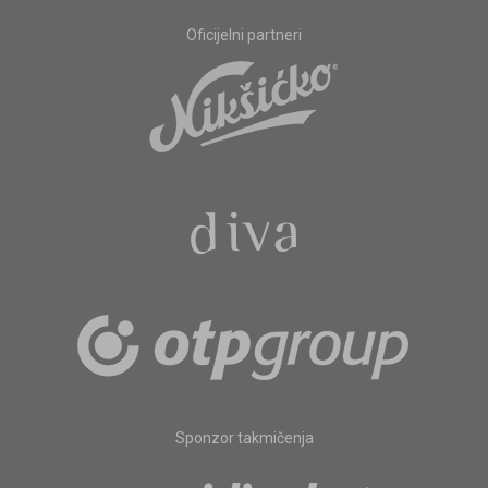
Oficijelni partneri
Sponzor takmičenja