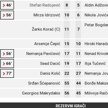
46'
Stefan Radojević
8
5
Aldin Adžovi
56'
Mirza Idrizović
10
6
Nikola Joviće
Petar Bogda
Žarko Korać (C)
11
7
Arsenije Čepić
15
10
Hiroki Harad
56'
Nemanja Pavićević
17
11
Nenad Krivok
66'
Sead Dacić
19
17
Ilija Tučević
77'
Danis Kolić
22
27
Nemanja Jov
Srđan Šćepanović
55
44
Đorđe Maksi
Georgios Makrydakis
56
45
Milivoje Raič
REZERVNI IGRAČI