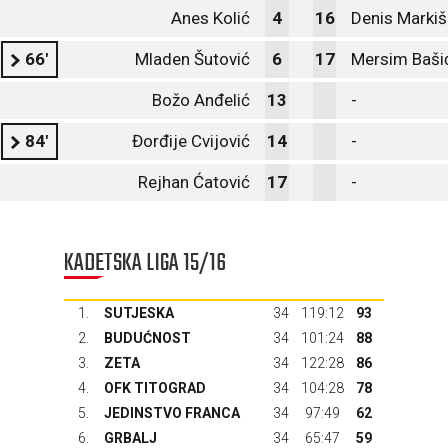
Anes Kolić
4
16
Denis Markiš
66'
Mladen Šutović
6
17
Mersim Baši
Božo Anđelić
13
-
84'
Đorđije Cvijović
14
-
Rejhan Ćatović
17
-
KADETSKA LIGA 15/16
1.
SUTJESKA
34
119:12
93
2.
BUDUĆNOST
34
101:24
88
3.
ZETA
34
122:28
86
4.
OFK TITOGRAD
34
104:28
78
5.
JEDINSTVO FRANCA
34
97:49
62
6.
GRBALJ
34
65:47
59