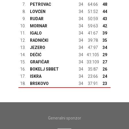
7.
PETROVAC
34
64:66
48
8.
LOVĆEN
34
51:52
44
9.
RUDAR
34
50:59
43
10.
MORNAR
34
59:63
42
11.
IGALO
34
41:67
39
12.
RADNIČKI
34
39:78
35
13.
JEZERO
34
47:97
34
14.
DEČIĆ
34
41:105
29
15.
GRAFIČAR
34
33:109
27
16.
BOKELJ SBBET
34
35:87
26
17.
ISKRA
34
23:66
24
18.
BRSKOVO
34
37:91
23
Generalni sponzor