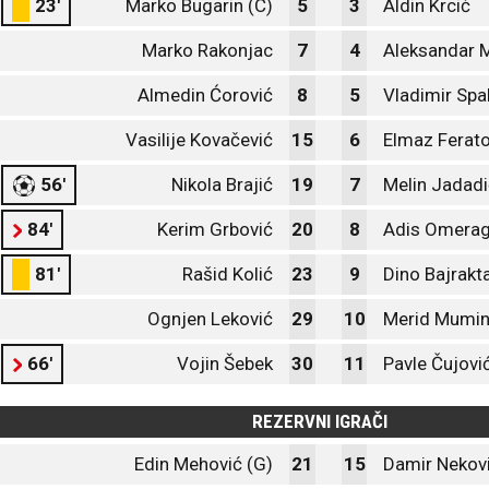
23'
Marko Bugarin (C)
5
3
Aldin Krcić
Marko Rakonjac
7
4
Aleksandar M
Almedin Ćorović
8
5
Vladimir Spa
Vasilije Kovačević
15
6
Elmaz Ferato
56'
Nikola Brajić
19
7
Melin Jadadi
84'
Kerim Grbović
20
8
Adis Omerag
81'
Rašid Kolić
23
9
Dino Bajrakt
Ognjen Leković
29
10
Merid Mumin
66'
Vojin Šebek
30
11
Pavle Čujovi
REZERVNI IGRAČI
Edin Mehović (G)
21
15
Damir Nekov