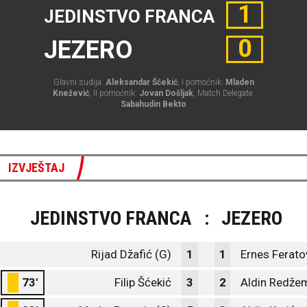
1
JEDINSTVO FRANCA
0
JEZERO
Glavni sudija:
Aleksandar Šćekić
, I pomoćnik:
Mladen
Knežević
, II pomoćnik:
Jovan Došljak
, Match Delegate:
Sabahudin Bekto
IZVJEŠTAJ
JEDINSTVO FRANCA
:
JEZERO
Rijad Džafić (G)
1
1
Ernes Ferato
73'
Filip Šćekić
3
2
Aldin Redže