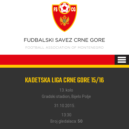
KADETSKA LIGA CRNE GORE 15/16
13. kolo
Gradski stadion, Bijelo Polje
31.10.2015.
13:30
Broj gledalaca:
50