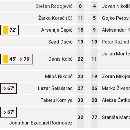
Stefan Radojević
8
4
Jovan Nikoli
Žarko Korać (C)
11
5
Gojko Petovi
72'
Arsenije Čepić
15
9
Aleksandar K
Sead Dacić
19
10
Petar Ražnat
Julian Mont
45'
76'
Danis Kolić
22
11
Miloš Nikolić
23
19
Zoran Mikijel
67'
Lazar Šekularac
27
26
Marko Živan
Takeru Komiya
30
28
Aleksa Ćetko
67'
32
77
Staniša Man
Jonathan Ezequiel Rodriguez