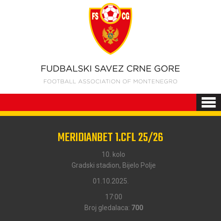
MERIDIANBET 1.CFL 25/26
10. kolo
Gradski stadion, Bijelo Polje
01.10.2025.
17:00
Broj gledalaca:
700