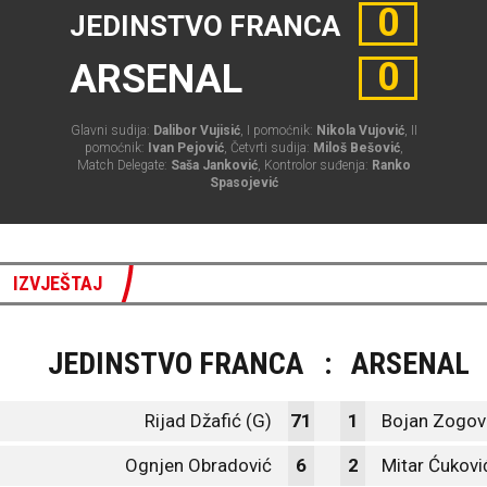
0
JEDINSTVO FRANCA
0
ARSENAL
Glavni sudija:
Dalibor Vujisić
, I pomoćnik:
Nikola Vujović
, II
pomoćnik:
Ivan Pejović
, Četvrti sudija:
Miloš Bešović
,
Match Delegate:
Saša Janković
, Kontrolor suđenja:
Ranko
Spasojević
IZVJEŠTAJ
JEDINSTVO FRANCA
:
ARSENAL
Rijad Džafić (G)
71
1
Bojan Zogovi
Ognjen Obradović
6
2
Mitar Ćukovi