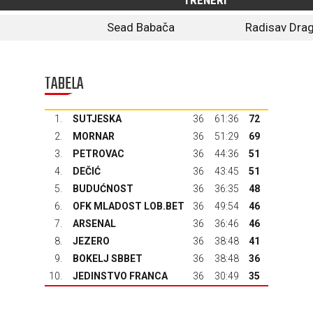
TRENERI
Sead Babača
Radisav Drag
TABELA
1.
SUTJESKA
36
61:36
72
2.
MORNAR
36
51:29
69
3.
PETROVAC
36
44:36
51
4.
DEČIĆ
36
43:45
51
5.
BUDUĆNOST
36
36:35
48
6.
OFK MLADOST LOB.BET
36
49:54
46
7.
ARSENAL
36
36:46
46
8.
JEZERO
36
38:48
41
9.
BOKELJ SBBET
36
38:48
36
10.
JEDINSTVO FRANCA
36
30:49
35