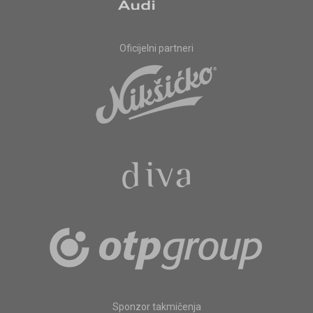
Oficijelni partneri
Sponzor takmičenja