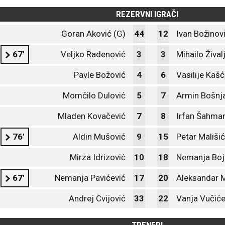
REZERVNI IGRAČI
Goran Aković (G)
44
12
Ivan Božinov
67'
Veljko Radenović
3
3
Mihailo Žival
Pavle Božović
4
6
Vasilije Kaš
Momčilo Dulović
5
7
Armin Bošnj
Mladen Kovačević
7
8
Irfan Šahma
76'
Aldin Mušović
9
15
Petar Mališić
Mirza Idrizović
10
18
Nemanja Boj
67'
Nemanja Pavićević
17
20
Aleksandar 
Andrej Cvijović
33
22
Vanja Vučiće