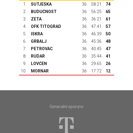
1.
SUTJESKA
36
58:21
74
2.
BUDUĆNOST
36
56:25
65
3.
ZETA
36
36:21
61
4.
OFK TITOGRAD
36
47:41
57
5.
ISKRA
36
46:39
50
6.
GRBALJ
36
45:36
48
7.
PETROVAC
36
40:45
47
8.
RUDAR
36
35:44
41
9.
LOVĆEN
36
29:65
26
10.
MORNAR
36
17:72
12
Generalni sponzor