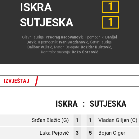
1
ISKRA
1
SUTJESKA
Glavni sudija:
Predrag Radovanović
, I pomoćnik:
Danijel
Dević
, II pomoćnik:
Ivan Bogdanović
, Četvrti sudija:
Dalibor Vujisić
, Match Delegate:
Božidar Bulatović
,
Kontrolor suđenja:
Božo Ćorsović
IZVJEŠTAJ
ISKRA
:
SUTJESKA
Srđan Blažić (G)
1
1
Vladan Giljen (C)
Luka Pejović
3
5
Bojan Ciger