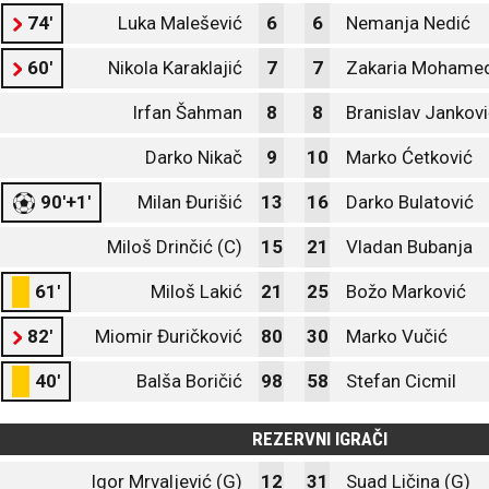
74'
Luka Malešević
6
6
Nemanja Nedić
60'
Nikola Karaklajić
7
7
Zakaria Mohamed
Irfan Šahman
8
8
Branislav Jankov
Darko Nikač
9
10
Marko Ćetković
90'+1'
Milan Đurišić
13
16
Darko Bulatović
Miloš Drinčić (C)
15
21
Vladan Bubanja
61'
Miloš Lakić
21
25
Božo Marković
82'
Miomir Đuričković
80
30
Marko Vučić
40'
Balša Boričić
98
58
Stefan Cicmil
REZERVNI IGRAČI
Igor Mrvaljević (G)
12
31
Suad Ličina (G)