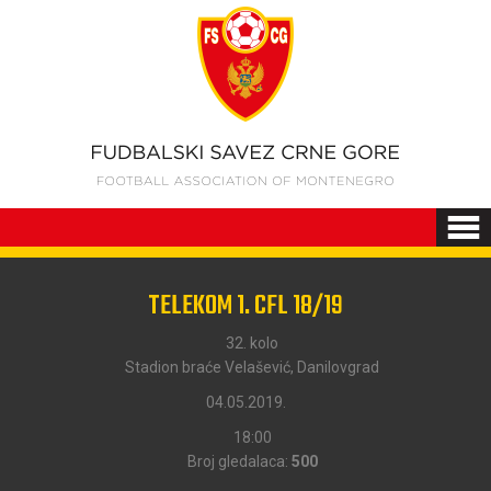
TELEKOM 1. CFL 18/19
32. kolo
Stadion braće Velašević, Danilovgrad
04.05.2019.
18:00
Broj gledalaca:
500