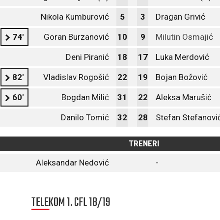
Nikola Kumburović
5
3
Dragan Grivić
74'
Goran Burzanović
10
9
Milutin Osmajić
Deni Piranić
18
17
Luka Merdović
82'
Vladislav Rogošić
22
19
Bojan Božović
60'
Bogdan Milić
31
22
Aleksa Marušić
Danilo Tomić
32
28
Stefan Stefanovi
TRENERI
Aleksandar Nedović
-
TELEKOM 1. CFL 18/19