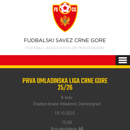
PRVA OMLADINSKA LIGA CRNE GORE
25/26
8. kolo
Stadion braće Velašević, Danilovgrad
19.10.2025.
15:00
Broj gledalaca:
60