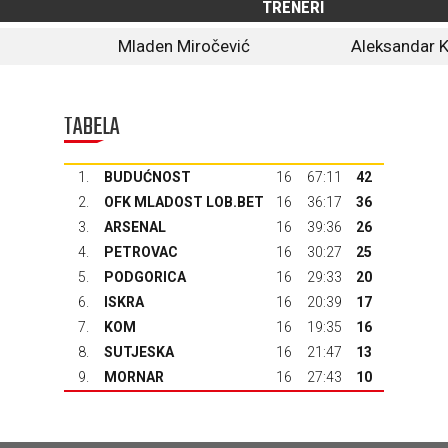
TRENERI
Mladen Miročević
Aleksandar K
TABELA
1.
BUDUĆNOST
16
67:11
42
2.
OFK MLADOST LOB.BET
16
36:17
36
3.
ARSENAL
16
39:36
26
4.
PETROVAC
16
30:27
25
5.
PODGORICA
16
29:33
20
6.
ISKRA
16
20:39
17
7.
KOM
16
19:35
16
8.
SUTJESKA
16
21:47
13
9.
MORNAR
16
27:43
10