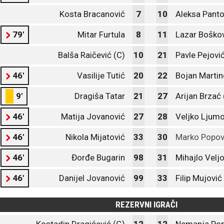
Kosta Bracanović
7
10
Aleksa Panto
79'
Mitar Furtula
8
11
Lazar Boško
Balša Raičević (C)
10
21
Pavle Pejovi
46'
Vasilije Tutić
20
22
Bojan Martin
9'
Dragiša Tatar
21
27
Arijan Brzać 
46'
Matija Jovanović
27
28
Veljko Ljumo
46'
Nikola Mijatović
33
30
Marko Popov
46'
Đorđe Bugarin
98
31
Mihajlo Veljo
46'
Danijel Jovanović
99
33
Filip Mujović
REZERVNI IGRAČI