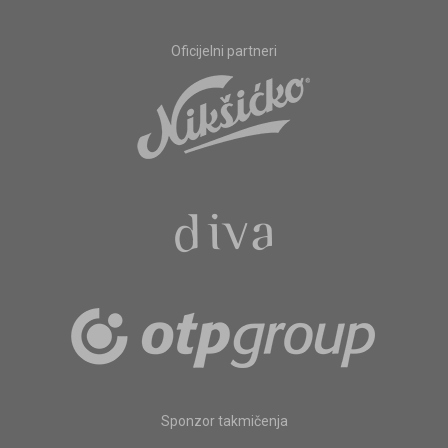
Oficijelni partneri
Sponzor takmičenja