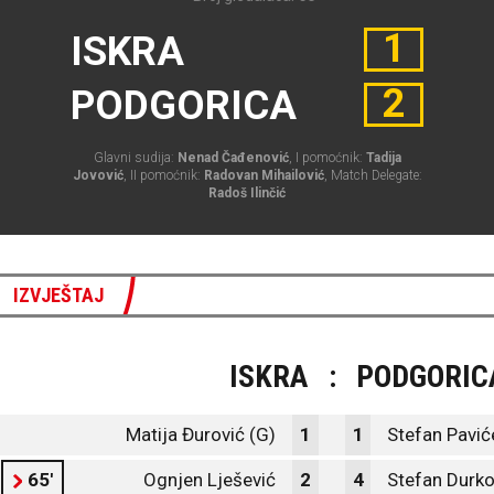
1
ISKRA
2
PODGORICA
Glavni sudija:
Nenad Čađenović
, I pomoćnik:
Tadija
Jovović
, II pomoćnik:
Radovan Mihailović
, Match Delegate:
Radoš Ilinčić
IZVJEŠTAJ
ISKRA
:
PODGORIC
Matija Đurović (G)
1
1
Stefan Pavić
65'
Ognjen Lješević
2
4
Stefan Durko