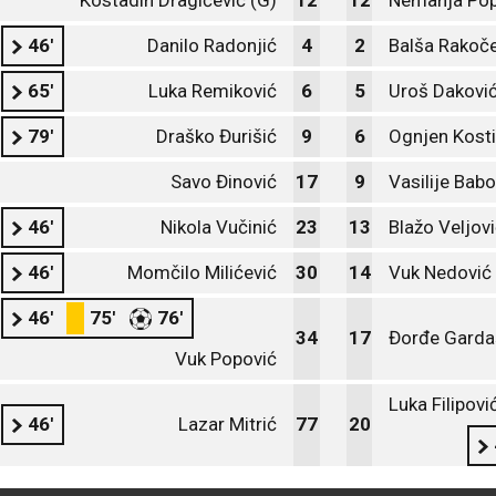
Kostadin Dragićević (G)
12
12
Nemanja Pop
46'
Danilo Radonjić
4
2
Balša Rakoče
65'
Luka Remiković
6
5
Uroš Dakovi
79'
Draško Đurišić
9
6
Ognjen Kost
Savo Đinović
17
9
Vasilije Babo
46'
Nikola Vučinić
23
13
Blažo Veljov
46'
Momčilo Milićević
30
14
Vuk Nedović
46'
75'
76'
34
17
Đorđe Garda
Vuk Popović
Luka Filipovi
46'
Lazar Mitrić
77
20