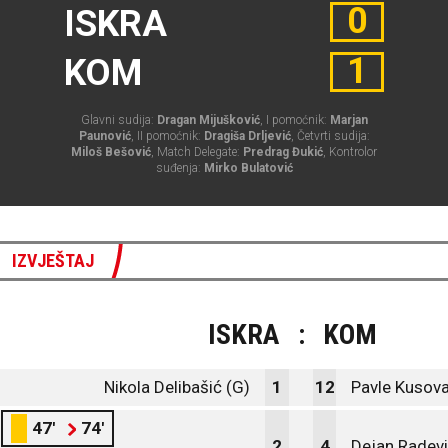
0
ISKRA
1
KOM
Glavni sudija:
Dragan Mijušković
, I pomoćnik:
Marjan
Paunović
, II pomoćnik:
Dragiša Drljević
, Četvrti sudija:
Miloš Bešović
, Match Delegate:
Predrag Đukić
, Kontrolor
suđenja:
Mirko Bulatović
IZVJEŠTAJ
ISKRA
:
KOM
Nikola Delibašić (G)
1
12
Pavle Kusova
47'
74'
2
4
Dejan Radev