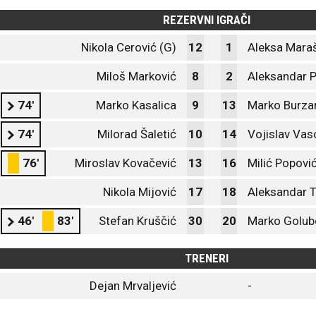
REZERVNI IGRAČI
Nikola Cerović (G)
12
1
Aleksa Maraš
Miloš Marković
8
2
Aleksandar P
74'
Marko Kasalica
9
13
Marko Burza
74'
Milorad Šaletić
10
14
Vojislav Vas
76'
Miroslav Kovačević
13
16
Milić Popovi
Nikola Mijović
17
18
Aleksandar 
46'
83'
Stefan Kruščić
30
20
Marko Golub
TRENERI
Dejan Mrvaljević
-