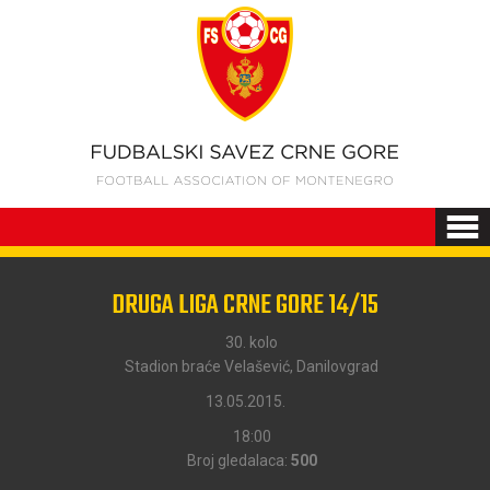
DRUGA LIGA CRNE GORE 14/15
30. kolo
Stadion braće Velašević, Danilovgrad
13.05.2015.
18:00
Broj gledalaca:
500