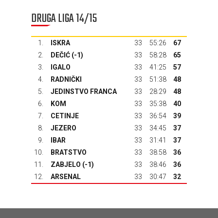
DRUGA LIGA 14/15
1.
ISKRA
33
55:26
67
2.
DEČIĆ
(-1)
33
58:28
65
3.
IGALO
33
41:25
57
4.
RADNIČKI
33
51:38
48
5.
JEDINSTVO FRANCA
33
28:29
48
6.
KOM
33
35:38
40
7.
CETINJE
33
36:54
39
8.
JEZERO
33
34:45
37
9.
IBAR
33
31:41
37
10.
BRATSTVO
33
38:58
36
11.
ZABJELO (-1)
33
38:46
36
12.
ARSENAL
33
30:47
32