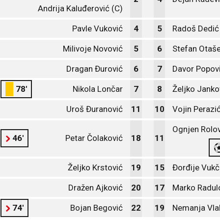
Andrija Kaluđerović (C)
Pavle Vuković
4
5
Radoš Dedić
Milivoje Novović
5
6
Stefan Otaše
Dragan Đurović
6
7
Davor Popov
78'
Nikola Lončar
7
8
Željko Janko
Uroš Đuranović
11
10
Vojin Perazi
Ognjen Rolov
46'
Petar Čolaković
18
11
Željko Krstović
19
15
Đorđije Vukč
Dražen Ajković
20
17
Marko Radul
74'
Bojan Begović
22
19
Nemanja Vla