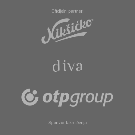
Oficijelni partneri
Sponzor takmičenja