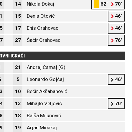
0
14
Nikola Đokaj
62'
70'
1
15
Denis Otović
46'
5
17
Enis Orahovac
46'
7
27
Šaćir Orahovac
76'
RVNI IGRAČI
1
21
Andrej Camaj (G)
6
5
Leonardo Gojčaj
46'
3
10
Bećir Akšabanović
4
13
Mihajlo Veljović
70'
8
18
Balša Milunović
9
19
Arjan Micakaj