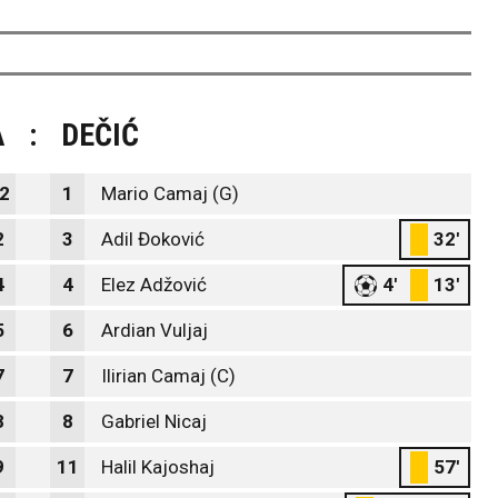
A
:
DEČIĆ
2
1
Mario Camaj (G)
2
3
Adil Đoković
32'
4
4
Elez Adžović
4'
13'
5
6
Ardian Vuljaj
7
7
Ilirian Camaj (C)
8
8
Gabriel Nicaj
9
11
Halil Kajoshaj
57'