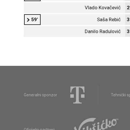
Vlado Kovačević
2
59'
Saša Rebić
3
Danilo Radulović
3
Generalni sponzor
Tehnički 
Oficijelni partneri