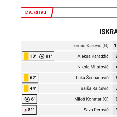
IZVJEŠTAJ
ISKR
Tomaš Đurović (G)
1
10'
81'
Aleksa Karadžić
Nikola Mijatović
62'
Luka Šćepanović
44'
Balša Raičević
6'
Miloš Konatar (C)
81'
Sava Perović