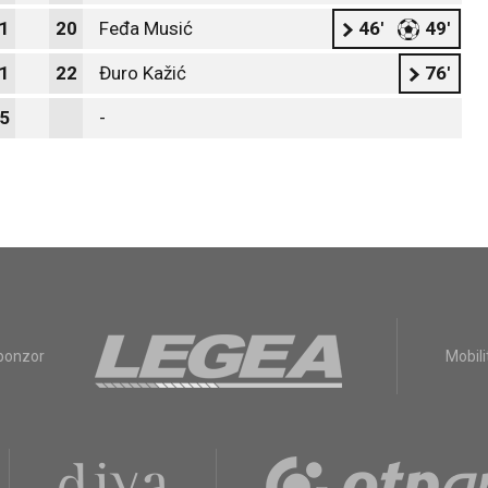
1
20
Feđa Musić
46'
49'
1
22
Đuro Kažić
76'
5
-
sponzor
Mobili