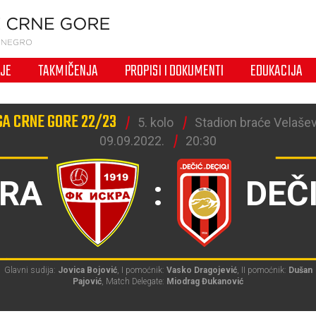
IJE
TAKMIČENJA
PROPISI I DOKUMENTI
EDUKACIJA
GA CRNE GORE 22/23
5. kolo
Stadion braće Velašev
09.09.2022.
20:30
KRA
:
DEČ
Glavni sudija:
Jovica Bojović
, I pomoćnik:
Vasko Dragojević
, II pomoćnik:
Dušan
Pajović
, Match Delegate:
Miodrag Đukanović