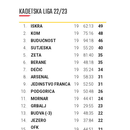
KADETSKA LIGA 22/23
1.
ISKRA
19
62:13
49
2.
KOM
19
75:16
48
3.
BUDUĆNOST
19
94:18
46
4.
SUTJESKA
19
55:20
40
5.
ZETA
19
81:40
35
6.
BERANE
19
48:18
35
7.
DEČIĆ
19
35:24
34
8.
ARSENAL
19
58:33
31
9.
JEDINSTVO FRANCA
19
52:50
31
10.
PODGORICA
19
50:48
26
11.
MORNAR
19
44:41
24
12.
GRBALJ
19
29:55
23
13.
BUDVA
(-3)
19
48:35
22
14.
JEZERO
19
37:84
22
OFK
15.
19
44:51
21