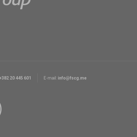
+382 20 445 601
E-mail:
info@fscg.me