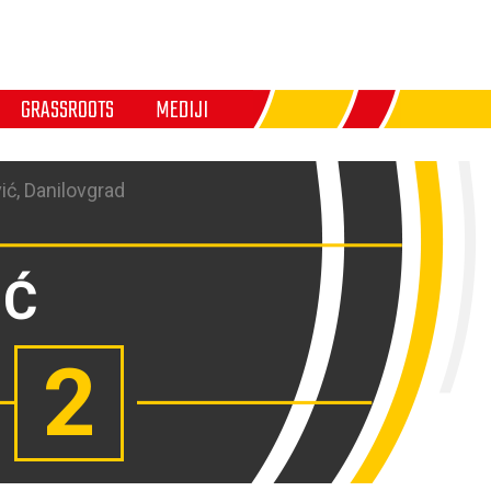
GRASSROOTS
MEDIJI
ić, Danilovgrad
IĆ
2