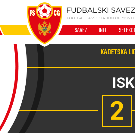
SAVEZ
INFO
SELEKC
KADETSKA LI
IS
2