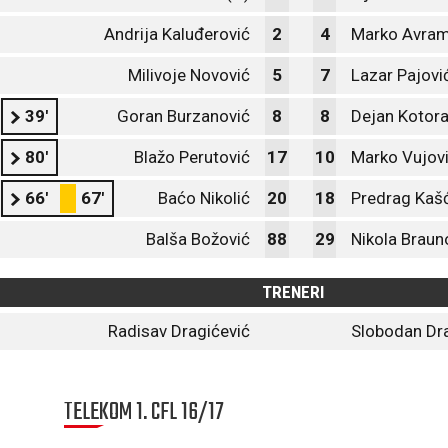
Andrija Kaluđerović
2
4
Marko Avram
Milivoje Novović
5
7
Lazar Pajovi
39'
Goran Burzanović
8
8
Dejan Kotor
80'
Blažo Perutović
17
10
Marko Vujov
66'
67'
Baćo Nikolić
20
18
Predrag Kaš
Balša Božović
88
29
Nikola Braun
TRENERI
Radisav Dragićević
Slobodan Dr
TELEKOM 1. CFL 16/17