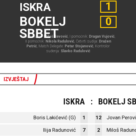
1
ISKRA
BOKELJ
0
SBBET
Glavni sudija:
Miloš Savović
, I pomoćnik:
Dragan Vujović
,
II pomoćnik:
Nikola Radulović
, Četvrti sudija:
Dražen
Petrić
, Match Delegate:
Petar Stojanović
, Kontrolor
suđenja:
Slavko Radulović
IZVJEŠTAJ
ISKRA
:
BOKELJ S
Boris Lakićević (G)
1
12
Jovan Perovi
Ilija Radunović
7
2
Miloš Radun