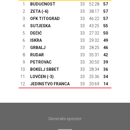
1.
BUDUĆNOST
33
52:28
57
2.
ZETA
(-6)
33
38:17
57
3.
OFK TITOGRAD
33
46:22
57
4.
SUTJESKA
33
43:25
55
5.
DEČIĆ
33
27:32
50
6.
ISKRA
33
29:32
49
7.
GRBALJ
33
28:25
46
8.
RUDAR
33
35:31
42
9.
PETROVAC
33
30:50
39
10.
BOKELJ SBBET
33
28:34
36
11.
LOVĆEN
(-3)
33
25:36
34
12.
JEDINSTVO FRANCA
33
20:69
14
Generalni sponzor