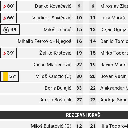
80'
Danko Kovačević
9
6
Miroslav Zla
66'
Vladimir Savićević
10
11
Luka Maraš
39'
Miloš Drinčić
15
13
Dejan Ognjan
Mihailo Petrović - Njegoš
16
14
Danilo Tomi
39'
Željko Krstović
19
15
Mirko Todor
Dušan Mladenović
22
19
Javier Mauri
57'
Miloš Kalezić (C)
30
20
Jovan Vučini
Boris Bulajić
33
22
Aleksandar 
Armin Bošnjak
77
23
Andrija Simu
REZERVNI IGRAČI
Miloš Bulatović (G)
12
21
Ilija Todorov