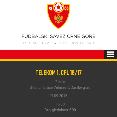
TELEKOM 1. CFL 16/17
7. kolo
Stadion braće Velašević, Danilovgrad
17.09.2016.
16:30
Broj gledalaca:
500