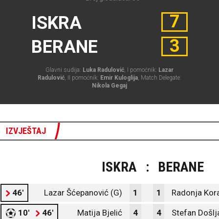
7
ISKRA
3
BERANE
Glavni sudija:
Luka Radulović
, I pomoćnik:
Lazar
Radulović
, II pomoćnik:
Emir Kuloglija
, Match Delegate:
Nikola Gegaj
IZVJEŠTAJ
ISKRA
:
BERANE
46'
Lazar Šćepanović (G)
1
1
Radonja Kor
10'
46'
Matija Bjelić
4
4
Stefan Došlj