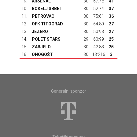
9.
ARSENAL
30
67:78
41
10.
BOKELJ SBBET
30
52:74
37
11.
PETROVAC
30
75:61
36
12.
OFK TITOGRAD
30
64:80
27
13.
JEZERO
30
50:93
27
14.
POLET STARS
29
60:99
25
15.
ZABJELO
30
42:83
25
16.
ONOGOŠT
30
13:216
3
Generalni sponzor