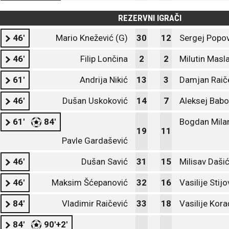
REZERVNI IGRAČI
46'
Mario Knežević (G)
30
12
Sergej Popov
46'
Filip Lončina
2
2
Milutin Masl
61'
Andrija Nikić
13
3
Damjan Raič
46'
Dušan Uskoković
14
7
Aleksej Babo
61'
84'
Bogdan Mila
19
11
Pavle Gardašević
46'
Dušan Savić
31
15
Milisav Daši
46'
Maksim Šćepanović
32
16
Vasilije Stijo
84'
Vladimir Raičević
33
18
Vasilije Kora
84'
90'+2'