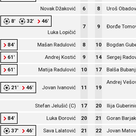
Novak Džaković
6
8
Uroš Obadov
8'
32'
46'
7
9
Đorđe Tomov
Luka Lopičić
84'
Mašan Radulović
8
10
Bogdan Gube
61'
Andrej Kostić
9
14
Sergej Radov
61'
Matija Radulović
10
17
Balša Bubanj
Andrej Vešo
21'
46'
Jovan Ivanović
11
19
Stefan Jelušić (C)
17
20
Ilija Guberini
84'
Luka Đorović
20
21
Goran Barjak
37'
46'
Sava Lalatović
21
22
Jovan Matov