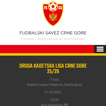
DRUGA KADETSKA LIGA CRNE GORE
25/26
7. kolo
Stadion braće Velašević, Danilovgrad
21.09.2025.
18:30
Broj gledalaca:
50