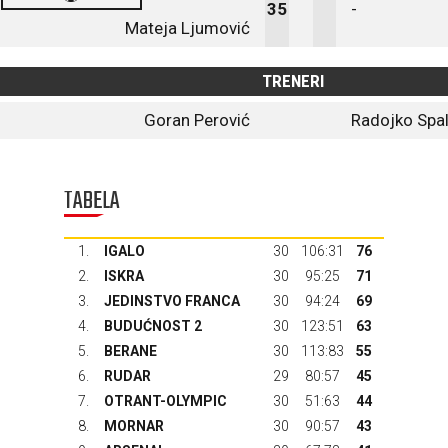
35
-
Mateja Ljumović
TRENERI
Goran Perović
Radojko Spal
TABELA
1.
IGALO
30
106:31
76
2.
ISKRA
30
95:25
71
3.
JEDINSTVO FRANCA
30
94:24
69
4.
BUDUĆNOST 2
30
123:51
63
5.
BERANE
30
113:83
55
6.
RUDAR
29
80:57
45
7.
OTRANT-OLYMPIC
30
51:63
44
8.
MORNAR
30
90:57
43