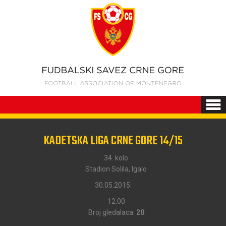
KADETSKA LIGA CRNE GORE 14/15
34. kolo
Stadion Solila, Igalo
30.05.2015.
12:00
Broj gledalaca:
20