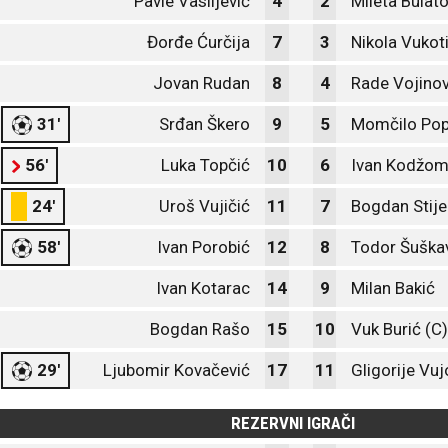
Pavle Vasiljević
4
2
Mileta Bulato
Đorđe Ćurčija
7
3
Nikola Vukot
Jovan Rudan
8
4
Rade Vojinov
31'
Srđan Škero
9
5
Momčilo Pop
56'
Luka Topčić
10
6
Ivan Kodžo
24'
Uroš Vujičić
11
7
Bogdan Stije
58'
Ivan Porobić
12
8
Todor Šuška
Ivan Kotarac
14
9
Milan Bakić
Bogdan Rašo
15
10
Vuk Burić (C)
29'
Ljubomir Kovačević
17
11
Gligorije Vuj
REZERVNI IGRAČI