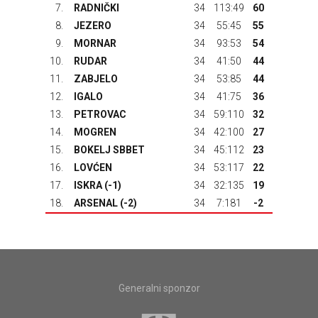
7.
RADNIČKI
34
113:49
60
8.
JEZERO
34
55:45
55
9.
MORNAR
34
93:53
54
10.
RUDAR
34
41:50
44
11.
ZABJELO
34
53:85
44
12.
IGALO
34
41:75
36
13.
PETROVAC
34
59:110
32
14.
MOGREN
34
42:100
27
15.
BOKELJ SBBET
34
45:112
23
16.
LOVĆEN
34
53:117
22
17.
ISKRA
(-1)
34
32:135
19
18.
ARSENAL
(-2)
34
7:181
-2
Generalni sponzor