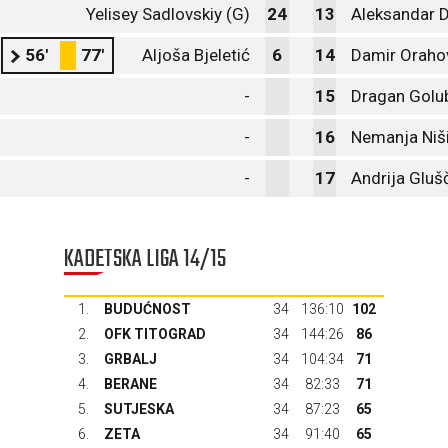
Yelisey Sadlovskiy (G)
24
13
Aleksandar 
56'
77'
Aljoša Bjeletić
6
14
Damir Oraho
-
15
Dragan Golu
-
16
Nemanja Niš
-
17
Andrija Gluš
KADETSKA LIGA 14/15
1.
BUDUĆNOST
34
136:10
102
2.
OFK TITOGRAD
34
144:26
86
3.
GRBALJ
34
104:34
71
4.
BERANE
34
82:33
71
5.
SUTJESKA
34
87:23
65
6.
ZETA
34
91:40
65