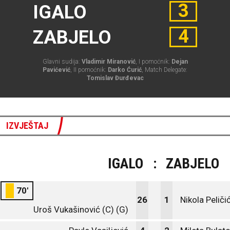
3
IGALO
4
ZABJELO
Glavni sudija:
Vladimir Miranović
, I pomoćnik:
Dejan
Pavićević
, II pomoćnik:
Darko Ćurić
, Match Delegate:
Tomislav Đurđevac
IZVJEŠTAJ
IGALO
:
ZABJELO
70'
26
1
Nikola Peliči
Uroš Vukašinović (C) (G)