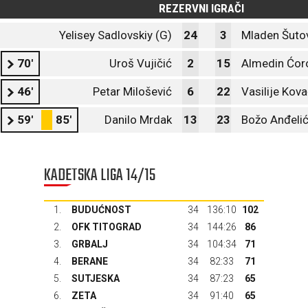
REZERVNI IGRAČI
Yelisey Sadlovskiy (G)
24
3
Mladen Šuto
70'
Uroš Vujičić
2
15
Almedin Ćor
46'
Petar Milošević
6
22
Vasilije Kov
59'
85'
Danilo Mrdak
13
23
Božo Anđeli
KADETSKA LIGA 14/15
1.
BUDUĆNOST
34
136:10
102
2.
OFK TITOGRAD
34
144:26
86
3.
GRBALJ
34
104:34
71
4.
BERANE
34
82:33
71
5.
SUTJESKA
34
87:23
65
6.
ZETA
34
91:40
65