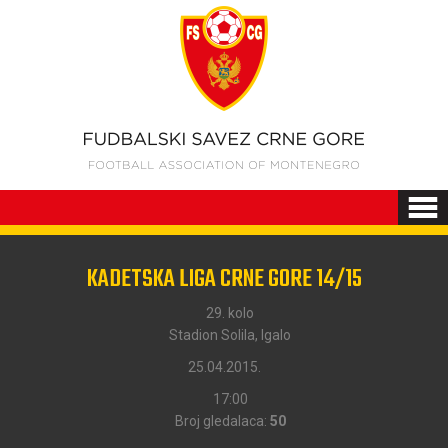
KADETSKA LIGA CRNE GORE 14/15
29. kolo
Stadion Solila, Igalo
25.04.2015.
17:00
Broj gledalaca:
50