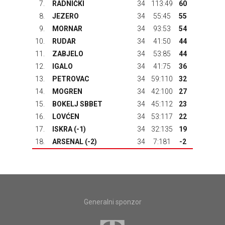
7.
RADNIČKI
34
113:49
60
8.
JEZERO
34
55:45
55
9.
MORNAR
34
93:53
54
10.
RUDAR
34
41:50
44
11.
ZABJELO
34
53:85
44
12.
IGALO
34
41:75
36
13.
PETROVAC
34
59:110
32
14.
MOGREN
34
42:100
27
15.
BOKELJ SBBET
34
45:112
23
16.
LOVĆEN
34
53:117
22
17.
ISKRA
(-1)
34
32:135
19
18.
ARSENAL
(-2)
34
7:181
-2
Generalni sponzor