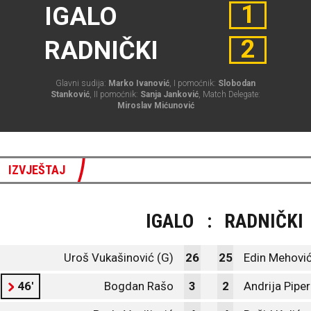
1
IGALO
2
RADNIČKI
Glavni sudija:
Marko Ivanović
, I pomoćnik:
Slobodan
Stanković
, II pomoćnik:
Sanja Janković
, Match Delegate:
Miroslav Mićunović
IZVJEŠTAJ
IGALO
:
RADNIČKI
Uroš Vukašinović (G)
26
25
Edin Mehović
46'
Bogdan Rašo
3
2
Andrija Piper