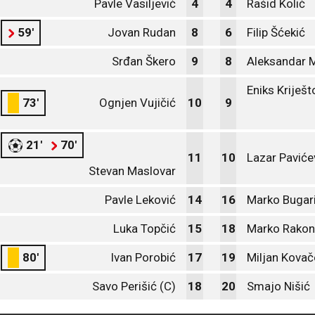
Pavle Vasiljević
4
4
Rašid Kolić
59'
Jovan Rudan
8
6
Filip Šćekić
Srđan Škero
9
8
Aleksandar 
Eniks Kriješt
73'
Ognjen Vujičić
10
9
21'
70'
11
10
Lazar Paviće
Stevan Maslovar
Pavle Leković
14
16
Marko Bugar
Luka Topčić
15
18
Marko Rakon
80'
Ivan Porobić
17
19
Miljan Kovač
Savo Perišić (C)
18
20
Smajo Nišić