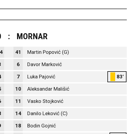
O
:
MORNAR
4
41
Martin Popović (G)
3
6
Davor Marković
4
7
Luka Pajović
83'
5
10
Aleksandar Mališić
6
11
Vasko Stojković
8
14
Danilo Leković (C)
9
18
Bodin Gojnić