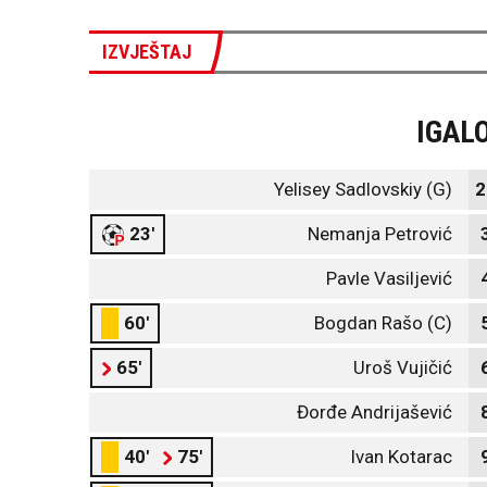
IZVJEŠTAJ
IGAL
Yelisey Sadlovskiy (G)
2
23'
Nemanja Petrović
Pavle Vasiljević
60'
Bogdan Rašo (C)
65'
Uroš Vujičić
Đorđe Andrijašević
40'
75'
Ivan Kotarac