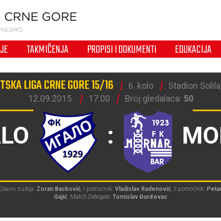
IJE
TAKMIČENJA
PROPISI I DOKUMENTI
EDUKACIJA
TSKA LIGA CRNE GORE 15/16
6. kolo
Stadion Solila
12.09.2015.
17:00
Broj gledalaca:
50
ALO
:
MO
Glavni sudija:
Zoran Backović
, I pomoćnik:
Vladislav Radenović
, II pomoćnik:
Peta
Gajić
, Match Delegate:
Tomislav Đurđevac