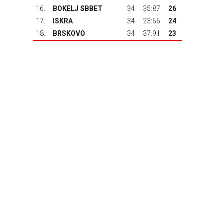
16.
BOKELJ SBBET
34
35:87
26
17.
ISKRA
34
23:66
24
18.
BRSKOVO
34
37:91
23