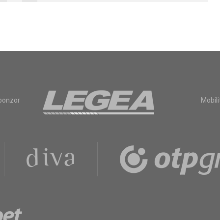
sponzor
Mobili