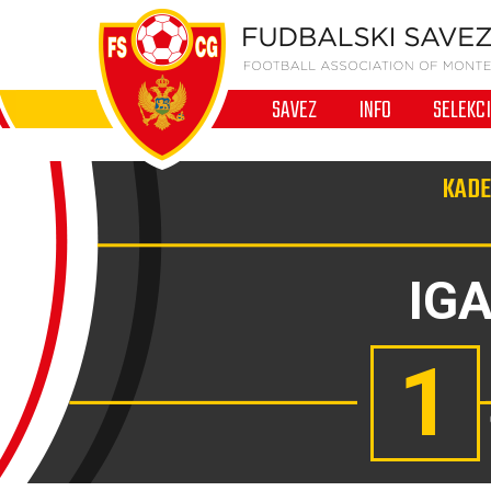
SAVEZ
INFO
SELEKC
KADE
IG
1