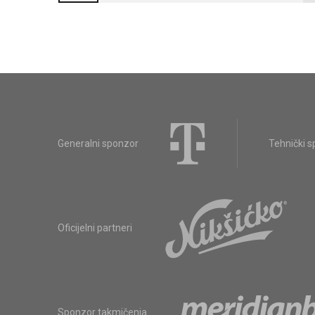
Generalni sponzor
Tehnički 
Oficijelni partneri
Sponzor takmičenja