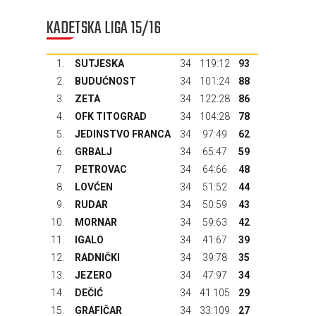
KADETSKA LIGA 15/16
1.
SUTJESKA
34
119:12
93
2.
BUDUĆNOST
34
101:24
88
3.
ZETA
34
122:28
86
4.
OFK TITOGRAD
34
104:28
78
5.
JEDINSTVO FRANCA
34
97:49
62
6.
GRBALJ
34
65:47
59
7.
PETROVAC
34
64:66
48
8.
LOVĆEN
34
51:52
44
9.
RUDAR
34
50:59
43
10.
MORNAR
34
59:63
42
11.
IGALO
34
41:67
39
12.
RADNIČKI
34
39:78
35
13.
JEZERO
34
47:97
34
14.
DEČIĆ
34
41:105
29
15.
GRAFIČAR
34
33:109
27