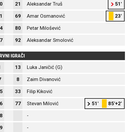
0
21
Aleksandar Truš
51'
1
69
Amar Osmanović
23'
4
80
Petar Milošević
7
92
Aleksandar Smolović
RVNI IGRAČI
1
13
Luka Janičić (G)
7
8
Zaim Divanović
5
33
Filip Kiković
6
77
Stevan Milović
51'
85'+2'
8
-
9
-