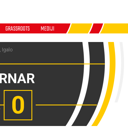
GRASSROOTS
MEDIJI
, Igalo
RNAR
0
r