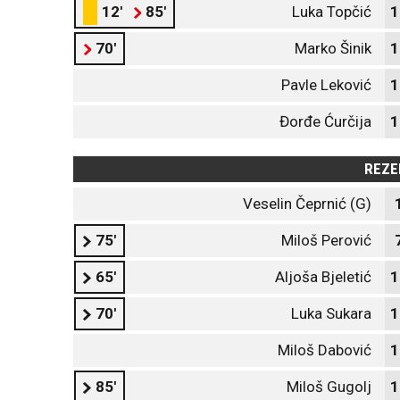
12'
85'
Luka Topčić
1
70'
Marko Šinik
1
Pavle Leković
1
Đorđe Ćurčija
1
REZE
Veselin Čeprnić (G)
75'
Miloš Perović
65'
Aljoša Bjeletić
1
70'
Luka Sukara
1
Miloš Dabović
1
85'
Miloš Gugolj
1