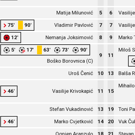
Matija Milunović
5
6
Vasilij
75'
90'
Vladimir Pavlović
7
7
Vasilij
12'
Nemanja Joksimović
8
9
Marko 
5'
17'
63'
73'
90'
Miloš S
9
11
Boško Borovnica (C)
Uroš Čenić
10
13
Balša 
Mihailo
46'
Vasilije Krivokapić
11
15
Stefan Vukadinović
13
19
Toni Pa
46'
Marko Cvjetković
14
20
Vuk Ču
Ognjen Aranzulo
18
21
Stevan 