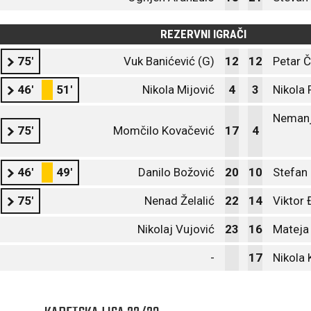
REZERVNI IGRAČI
75'
Vuk Banićević (G)
12
12
Petar Č
46'
51'
Nikola Mijović
4
3
Nikola 
Nemanj
75'
Momčilo Kovačević
17
4
46'
49'
Danilo Božović
20
10
Stefan
75'
Nenad Želalić
22
14
Viktor 
Nikolaj Vujović
23
16
Mateja 
-
17
Nikola 