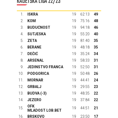
KADETSKA LIGA 22/23
1.
ISKRA
19
62:13
49
2.
KOM
19
75:16
48
3.
BUDUĆNOST
19
94:18
46
4.
SUTJESKA
19
55:20
40
5.
ZETA
19
81:40
35
6.
BERANE
19
48:18
35
7.
DEČIĆ
19
35:24
34
8.
ARSENAL
19
58:33
31
9.
JEDINSTVO FRANCA
19
52:50
31
10.
PODGORICA
19
50:48
26
11.
MORNAR
19
44:41
24
12.
GRBALJ
19
29:55
23
13.
BUDVA
(-3)
19
48:35
22
14.
JEZERO
19
37:84
22
OFK
15.
19
44:51
21
MLADOST LOB.BET
16.
BRSKOVO
19
23:50
17