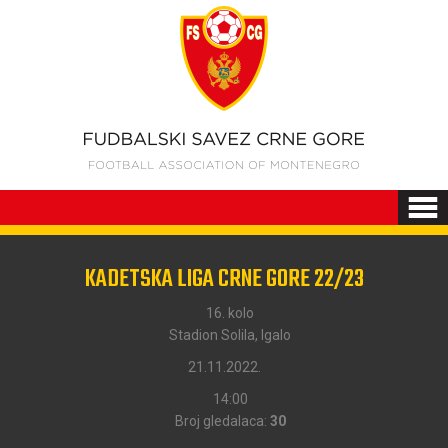
KADETSKA LIGA CRNE GORE 22/23
16. kolo
Stadion Solila, Igalo
21.11.2022.
14:00
Broj gledalaca:
30