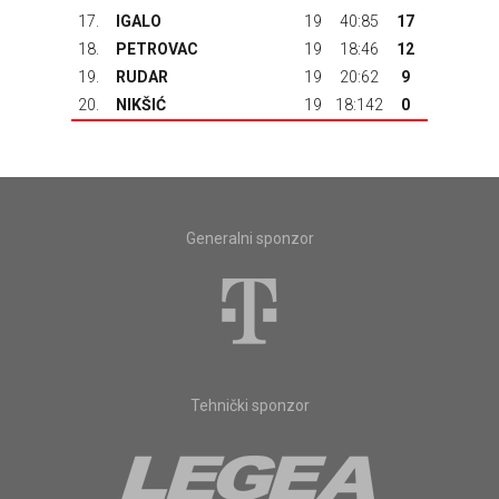
17.
IGALO
19
40:85
17
18.
PETROVAC
19
18:46
12
19.
RUDAR
19
20:62
9
20.
NIKŠIĆ
19
18:142
0
Generalni sponzor
Tehnički sponzor