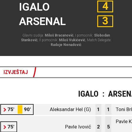
4
IGALO
3
ARSENAL
Glavni sudija:
Miloš Bracanović
, I pomoćnik:
Slobodan
Stanković
, II pomoćnik:
Miloš Vukićević
, Match Delegate:
Radoje Nenadović
IZVJEŠTAJ
IGALO
:
ARSEN
75'
90'
Aleksandar Hel (G)
1
1
Toni Br
Pavle K
75'
Pavle Ivović
2
5