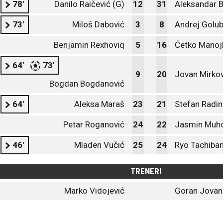
78'
Danilo Raičević (G)
12
31
Aleksandar B
73'
Miloš Dabović
3
8
Andrej Golu
Benjamin Rexhoviq
5
16
Ćetko Manoj
64'
73'
9
20
Jovan Mirkov
Bogdan Bogdanović
64'
Aleksa Maraš
23
21
Stefan Radin
Petar Roganović
24
22
Jasmin Muho
46'
Mladen Vučić
25
24
Ryo Tachiba
TRENERI
Marko Vidojević
Goran Jovan