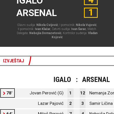
IGALO
1
ARSENAL
Glavni sudija:
Nikola Cvijović
, I pomoćnik:
Nikola Vujović
,
II pomoćnik:
Ivan Klačar
, Četvrti sudija:
Ivan Šarac
, Match
Delegate:
Nebojša Domazetović
, Kontrolor suđenja:
Vladan
Kojović
IZVJEŠTAJ
IGALO
:
ARSENAL
78'
Jovan Perović (G)
1
12
Nemanja Zor
Lazar Pajović
2
3
Samir Ličina
64'
Miloš Perović
7
4
Nebojša Deli