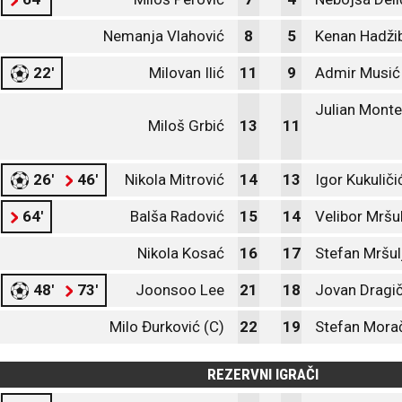
Nemanja Vlahović
8
5
Kenan Hadži
22'
Milovan Ilić
11
9
Admir Musić
Julian Mont
Miloš Grbić
13
11
26'
46'
Nikola Mitrović
14
13
Igor Kukuliči
64'
Balša Radović
15
14
Velibor Mršu
Nikola Kosać
16
17
Stefan Mršul
48'
73'
Joonsoo Lee
21
18
Jovan Dragič
Milo Đurković (C)
22
19
Stefan Mora
REZERVNI IGRAČI