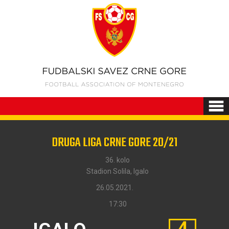
DRUGA LIGA CRNE GORE 20/21
36. kolo
Stadion Solila, Igalo
26.05.2021.
17:30
4