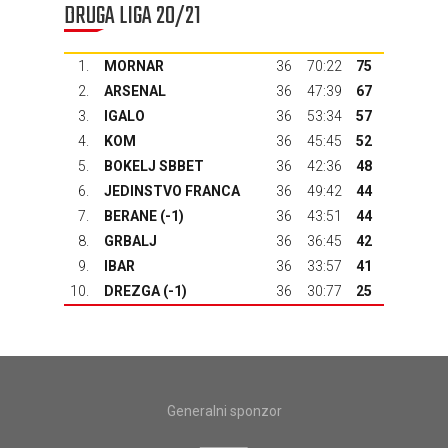
DRUGA LIGA 20/21
1.
MORNAR
36
70:22
75
2.
ARSENAL
36
47:39
67
3.
IGALO
36
53:34
57
4.
KOM
36
45:45
52
5.
BOKELJ SBBET
36
42:36
48
6.
JEDINSTVO FRANCA
36
49:42
44
7.
BERANE
(-1)
36
43:51
44
8.
GRBALJ
36
36:45
42
9.
IBAR
36
33:57
41
10.
DREZGA
(-1)
36
30:77
25
Generalni sponzor