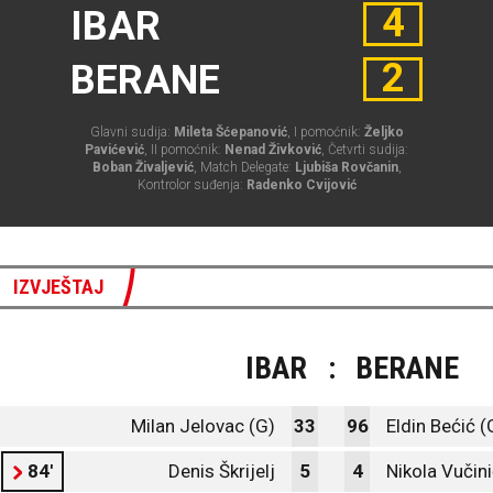
4
IBAR
2
BERANE
Glavni sudija:
Mileta Šćepanović
, I pomoćnik:
Željko
Pavićević
, II pomoćnik:
Nenad Živković
, Četvrti sudija:
Boban Živaljević
, Match Delegate:
Ljubiša Rovčanin
,
Kontrolor suđenja:
Radenko Cvijović
IZVJEŠTAJ
IBAR
:
BERANE
Milan Jelovac (G)
33
96
Eldin Bećić (
84'
Denis Škrijelj
5
4
Nikola Vučin