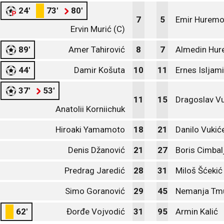
24'
73'
80'
7
5
Emir Huremo
Ervin Murić (C)
89'
Amer Tahirović
8
7
Almedin Hur
44'
Damir Košuta
10
11
Ernes Isljami
37'
53'
11
15
Dragoslav Vu
Anatolii Korniichuk
Hiroaki Yamamoto
18
21
Danilo Vukić
Denis Džanović
21
27
Boris Cimbal
Predrag Jaredić
28
31
Miloš Šćekić
Simo Goranović
29
45
Nemanja Tm
62'
Đorđe Vojvodić
31
95
Armin Kalić