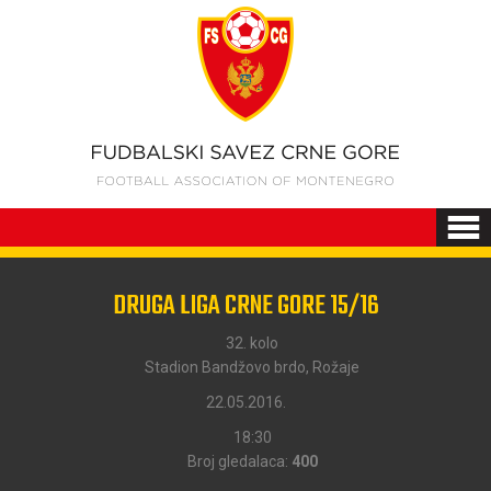
DRUGA LIGA CRNE GORE 15/16
32. kolo
Stadion Bandžovo brdo, Rožaje
22.05.2016.
18:30
Broj gledalaca:
400