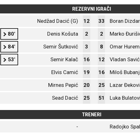
REZERVNI IGRAČI
Nedžad Dacić (G)
12
33
Boran Dizdar
80'
Denis Košuta
2
2
Marko Đuriši
84'
Semir Šutković
3
8
Omar Hurem
53'
Semir Kalač
16
12
Vladan Savić
Elvis Camić
19
16
Miloš Bubanj
Mirnes Pepić
20
25
Lazar Đekovi
Sead Dacić
25
51
Luka Bulatov
TRENERI
-
Radojko Spal