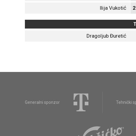
Ilija Vukotić
2
T
Dragoljub Đuretić
Generalni sponzor
Tehnički 