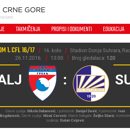
IJE
TAKMIČENJA
PROPISI I DOKUMENTI
EDUKACIJA
M 1. CFL 16/17
16. kolo
Stadion Donja Sutvara, Ra
26.11.2016.
13:00
Broj gledalaca:
120
ALJ
:
S
Glavni sudija:
Nikola Dabanović
, I pomoćnik:
Danijel Dević
, II pomoćnik:
Ivan
Bogdanović
, Četvrti sudija:
Miraš Cerović
, Match Delegate:
Željko Džarić
, Kontrolor
suđenja:
Dušan Cvijović