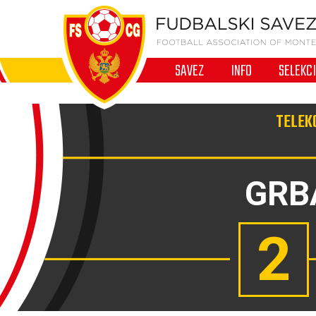
SAVEZ
INFO
SELEKC
TELEKO
GRB
2