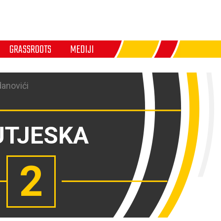
GRASSROOTS
MEDIJI
danovići
UTJESKA
2