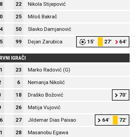
8
22
Nikola Stijepović
0
25
Miloš Bakrač
4
50
Slavko Damjanović
5
99
Dejan Zarubica
15'
27'
64'
RVNI IGRAČI
1
23
Marko Radović (G)
2
6
Nemanja Nikolić
3
18
Draško Božović
70'
9
26
Matija Vujović
6
27
Jildemar Dias Paixao
64'
72'
1
28
Masanobu Egawa