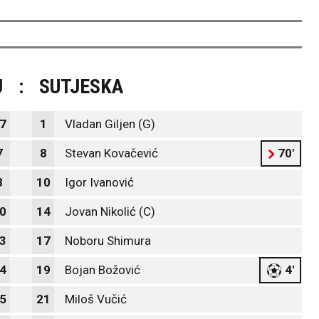
J
:
SUTJESKA
7
1
Vladan Giljen (G)
7
8
Stevan Kovačević
70'
8
10
Igor Ivanović
0
14
Jovan Nikolić (C)
3
17
Noboru Shimura
4
19
Bojan Božović
4'
5
21
Miloš Vučić