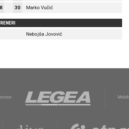
8
30
Marko Vučić
RENERI
Nebojša Jovović
sponzor
Mobili