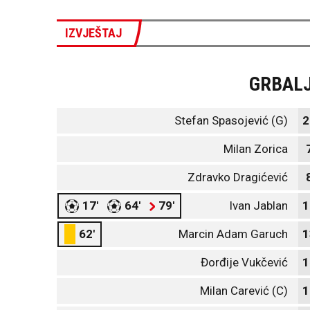
IZVJEŠTAJ
GRBAL
Stefan Spasojević (G)
2
Milan Zorica
Zdravko Dragićević
17'
64'
79'
Ivan Jablan
1
62'
Marcin Adam Garuch
1
Đorđije Vukčević
1
Milan Carević (C)
1