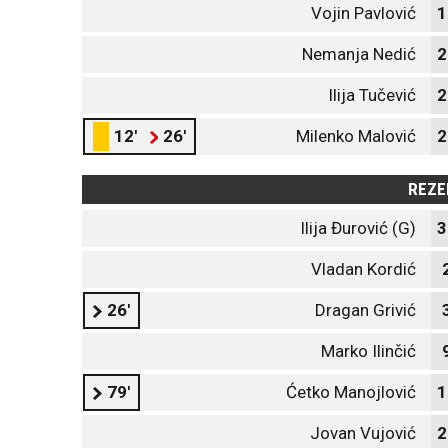
Vojin Pavlović
1
Nemanja Nedić
2
Ilija Tučević
2
12'
26'
Milenko Malović
2
REZE
Ilija Đurović (G)
3
Vladan Kordić
26'
Dragan Grivić
Marko Ilinčić
79'
Ćetko Manojlović
1
Jovan Vujović
2