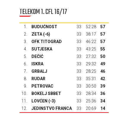
TELEKOM 1. CFL 16/17
1.
BUDUĆNOST
33
52:28
57
2.
ZETA
(-6)
33
38:17
57
3.
OFK TITOGRAD
33
46:22
57
4.
SUTJESKA
33
43:25
55
5.
DEČIĆ
33
27:32
50
6.
ISKRA
33
29:32
49
7.
GRBALJ
33
28:25
46
8.
RUDAR
33
35:31
42
9.
PETROVAC
33
30:50
39
10.
BOKELJ SBBET
33
28:34
36
11.
LOVĆEN
(-3)
33
25:36
34
12.
JEDINSTVO FRANCA
33
20:69
14