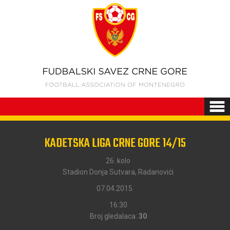
KADETSKA LIGA CRNE GORE 14/15
26. kolo
Stadion Donja Sutvara, Radanovići
07.04.2015.
16:30
Broj gledalaca:
30