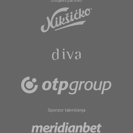
Oficijelni partneri
Sponzor takmičenja