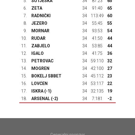
5.
SUTJESKA
34
87:23
65
6.
ZETA
34
91:40
65
7.
RADNIČKI
34
113:49
60
8.
JEZERO
34
55:45
55
9.
MORNAR
34
93:53
54
10.
RUDAR
34
41:50
44
11.
ZABJELO
34
53:85
44
12.
IGALO
34
41:75
36
13.
PETROVAC
34
59:110
32
14.
MOGREN
34
42:100
27
15.
BOKELJ SBBET
34
45:112
23
16.
LOVĆEN
34
53:117
22
17.
ISKRA
(-1)
34
32:135
19
18.
ARSENAL
(-2)
34
7:181
-2
Generalni sponzor