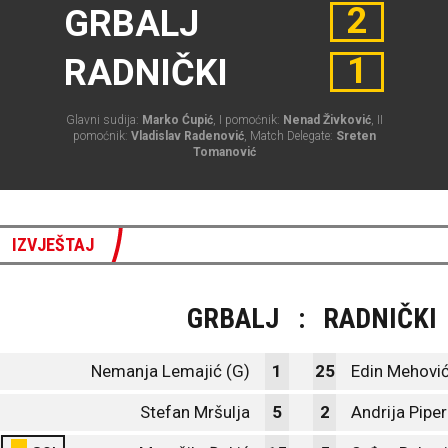
2
GRBALJ
1
RADNIČKI
Glavni sudija:
Marko Ćupić
, I pomoćnik:
Nenad Živković
, II
pomoćnik:
Vladislav Radenović
, Match Delegate:
Sreten
Tomanović
IZVJEŠTAJ
GRBALJ
:
RADNIČKI
Nemanja Lemajić (G)
1
25
Edin Mehović
Stefan Mršulja
5
2
Andrija Piper