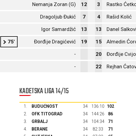
Nemanja Zoran (G)
12
3
Rastko Ćetko
Dragoljub Đukić
7
4
Rašid Kolić
Igor Samardžić
13
13
Danel Salkov
75'
Đorđije Dragićević
19
15
Almedin Ćor
-
20
Đorđije Cvijo
-
22
Rejhan Ćatov
KADETSKA LIGA 14/15
1.
BUDUĆNOST
34
136:10
102
2.
OFK TITOGRAD
34
144:26
86
3.
GRBALJ
34
104:34
71
4.
BERANE
34
82:33
71