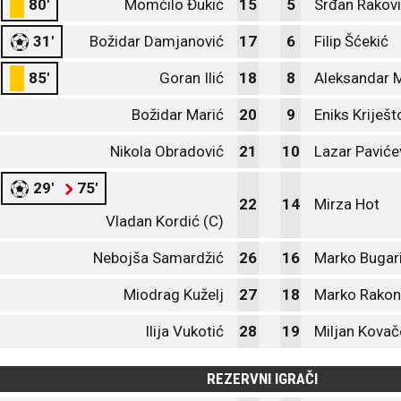
80'
Momčilo Đukić
15
5
Srđan Rakov
31'
Božidar Damjanović
17
6
Filip Šćekić
85'
Goran Ilić
18
8
Aleksandar 
Božidar Marić
20
9
Eniks Kriješt
Nikola Obradović
21
10
Lazar Paviće
29'
75'
22
14
Mirza Hot
Vladan Kordić (C)
Nebojša Samardžić
26
16
Marko Bugar
Miodrag Kuželj
27
18
Marko Rakon
Ilija Vukotić
28
19
Miljan Kovač
REZERVNI IGRAČI