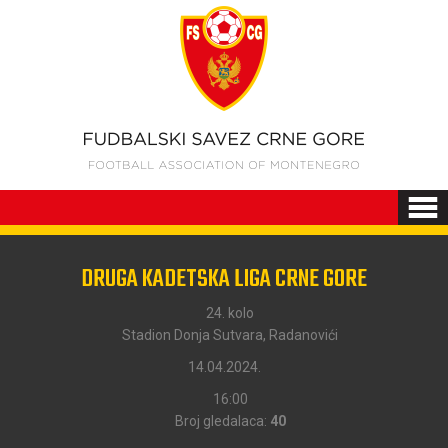
DRUGA KADETSKA LIGA CRNE GORE
24. kolo
Stadion Donja Sutvara, Radanovići
14.04.2024.
16:00
Broj gledalaca:
40