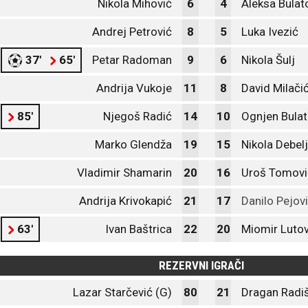
Nikola Mihović
6
4
Aleksa Bulat
Andrej Petrović
8
5
Luka Ivezić
37'
65'
Petar Radoman
9
6
Nikola Šulj
Andrija Vukoje
11
8
David Milači
85'
Njegoš Radić
14
10
Ognjen Bulat
Marko Glendža
19
15
Nikola Debel
Vladimir Shamarin
20
16
Uroš Tomovi
Andrija Krivokapić
21
17
Danilo Pejov
63'
Ivan Baštrica
22
20
Miomir Luto
REZERVNI IGRAČI
Lazar Starčević (G)
80
21
Dragan Radiš