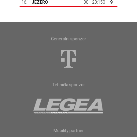
16.
JEZERO
30
23:150
9
Generalni sponzor
Tehnički sponzor
Mobility partner