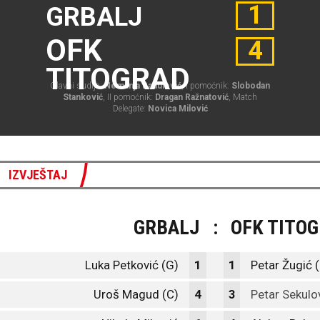
1
GRBALJ
OFK
4
TITOGRAD
Glavni sudija:
Nemanja Radulović
, I pomoćnik:
Slobodan
Stanković
, II pomoćnik:
Dragan Ražnatović
, Match
Delegate:
Novica Milović
IZVJEŠTAJ
GRBALJ
:
OFK TITO
Luka Petković (G)
1
1
Petar Žugić 
Uroš Magud (C)
4
3
Petar Sekulo