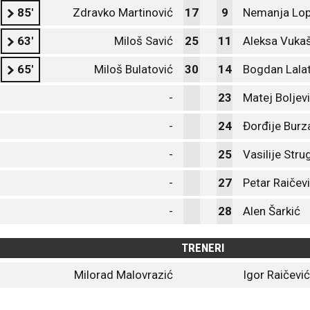
85'
Zdravko Martinović
17
9
Nemanja Lop
63'
Miloš Savić
25
11
Aleksa Vukaš
65'
Miloš Bulatović
30
14
Bogdan Lala
-
23
Matej Boljev
-
24
Đorđije Burz
-
25
Vasilije Stru
-
27
Petar Raičev
-
28
Alen Šarkić
TRENERI
Milorad Malovrazić
Igor Raičević