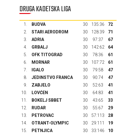
DRUGA KADETSKA LIGA
1.
BUDVA
30
135:36
72
2.
STARI AERODROM
30
128:39
71
3.
ADRIA
30
97:37
67
4.
GRBALJ
30
142:62
64
5.
OFK TITOGRAD
30
78:36
61
6.
MORNAR
30
107:72
61
7.
IGALO
30
79:58
47
8.
JEDINSTVO FRANCA
30
90:74
47
9.
ZABJELO
30
52:63
41
10.
LOVĆEN
30
64:83
41
11.
BOKELJ SBBET
30
43:65
33
12.
RUDAR
30
55:67
29
13.
PETROVAC
30
57:113
28
14.
OTRANT-OLYMPIC
30
29:111
19
15.
PETNJICA
30
33:146
10