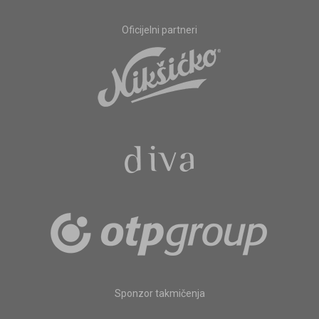
Oficijelni partneri
Sponzor takmičenja