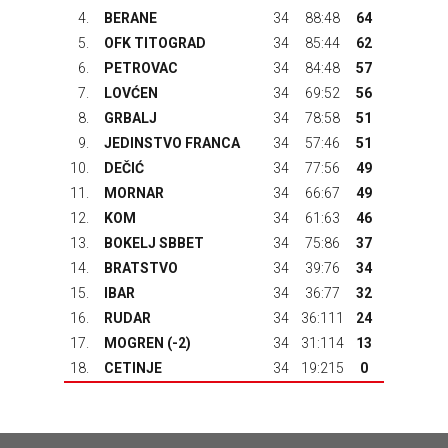
4.
BERANE
34
88:48
64
5.
OFK TITOGRAD
34
85:44
62
6.
PETROVAC
34
84:48
57
7.
LOVĆEN
34
69:52
56
8.
GRBALJ
34
78:58
51
9.
JEDINSTVO FRANCA
34
57:46
51
10.
DEČIĆ
34
77:56
49
11.
MORNAR
34
66:67
49
12.
KOM
34
61:63
46
13.
BOKELJ SBBET
34
75:86
37
14.
BRATSTVO
34
39:76
34
15.
IBAR
34
36:77
32
16.
RUDAR
34
36:111
24
17.
MOGREN (-2)
34
31:114
13
18.
CETINJE
34
19:215
0