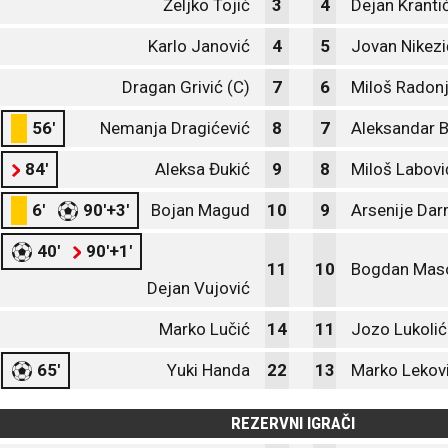
Željko Tojić
3
4
Dejan Kranti
Karlo Janović
4
5
Jovan Nikezi
Dragan Grivić (C)
7
6
Miloš Radonj
56'
Nemanja Dragićević
8
7
Aleksandar B
84'
Aleksa Đukić
9
8
Miloš Labovi
6'
90'+3'
Bojan Magud
10
9
Arsenije Da
40'
90'+1'
11
10
Bogdan Maso
Dejan Vujović
Marko Lučić
14
11
Jozo Lukolić
65'
Yuki Handa
22
13
Marko Lekov
REZERVNI IGRAČI