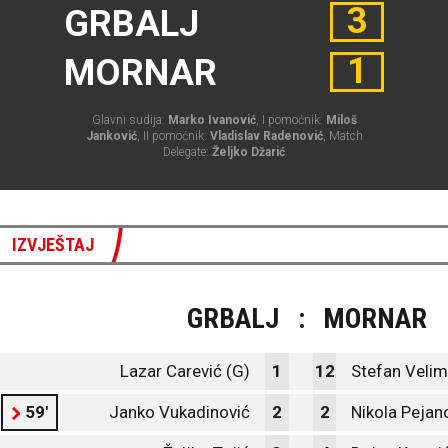
3
GRBALJ
1
MORNAR
Glavni sudija:
Marko Ivanović
, I pomoćnik:
Miloš
Janković
, II pomoćnik:
Vladislav Radenović
, Match
Delegate:
Željko Džarić
IZVJEŠTAJ
GRBALJ
:
MORNAR
Lazar Carević (G)
1
12
Stefan Velim
59'
Janko Vukadinović
2
2
Nikola Pejan