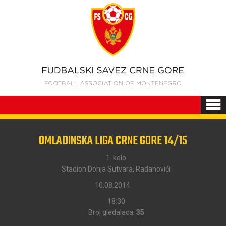
OMLADINSKA LIGA CRNE GORE 14/15
1. kolo
Stadion Donja Sutvara, Radanovići
10.08.2014.
18:30
Broj gledalaca:
35