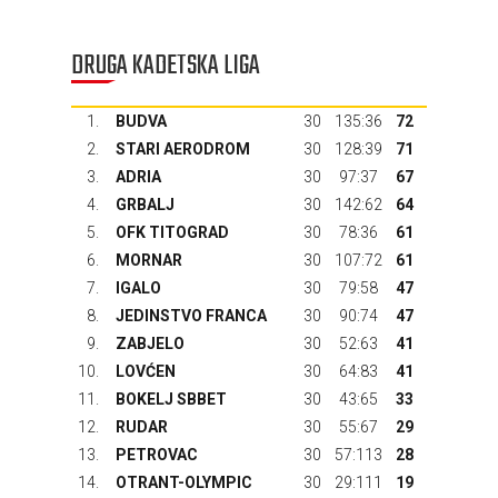
DRUGA KADETSKA LIGA
1.
BUDVA
30
135:36
72
2.
STARI AERODROM
30
128:39
71
3.
ADRIA
30
97:37
67
4.
GRBALJ
30
142:62
64
5.
OFK TITOGRAD
30
78:36
61
6.
MORNAR
30
107:72
61
7.
IGALO
30
79:58
47
8.
JEDINSTVO FRANCA
30
90:74
47
9.
ZABJELO
30
52:63
41
10.
LOVĆEN
30
64:83
41
11.
BOKELJ SBBET
30
43:65
33
12.
RUDAR
30
55:67
29
13.
PETROVAC
30
57:113
28
14.
OTRANT-OLYMPIC
30
29:111
19