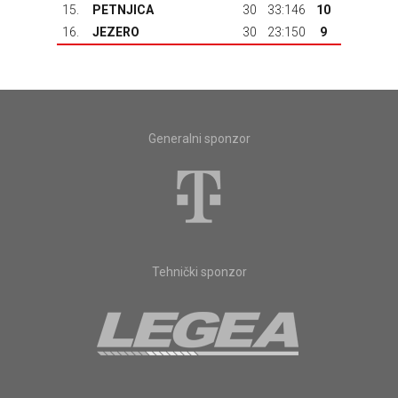
15.
PETNJICA
30
33:146
10
16.
JEZERO
30
23:150
9
Generalni sponzor
Tehnički sponzor