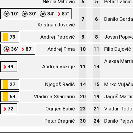
Nikola Mihović
6
5
Petar Laličić
10'
30'
84'
87'
7
6
Danilo Garda
Kristijan Jovović
73'
Andrej Petrović
8
8
Jovan Popiv
36'
87'
Andrej Pima
10
11
Filip Dujović
Aleksa Marti
49'
Andrija Vukoje
11
14
27'
Njegoš Radić
14
15
Mirko Vujači
64'
Vladimir Shamarin
20
19
Jagoš Marti
72'
Ognjen Babić
23
21
Vladan Todo
Petar Dragnić
30
24
Danilo Pejov