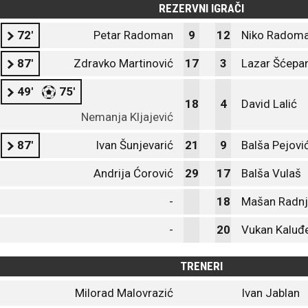
REZERVNI IGRAČI
72'
Petar Radoman
9
12
Niko Radoma
87'
Zdravko Martinović
17
3
Lazar Šćepa
49'
75'
18
4
David Lalić
Nemanja Kljajević
87'
Ivan Šunjevarić
21
9
Balša Pejovi
Andrija Ćorović
29
17
Balša Vulaš
-
18
Mašan Radnj
-
20
Vukan Kaluđ
TRENERI
Milorad Malovrazić
Ivan Jablan