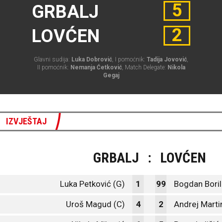
5
GRBALJ
2
LOVĆEN
Glavni sudija:
Luka Dobrović
, I pomoćnik:
Tadija Jovović
,
II pomoćnik:
Nemanja Ćetković
, Match Delegate:
Nikola
Gegaj
IZVJEŠTAJ
GRBALJ
:
LOVĆEN
Luka Petković (G)
1
99
Bogdan Boril
Uroš Magud (C)
4
2
Andrej Marti