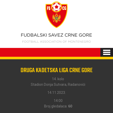
DRUGA KADETSKA LIGA CRNE GORE
14. kolo
Stadion Donja Sutvara, Radanovići
14.11.2023.
14:00
Broj gledalaca:
60