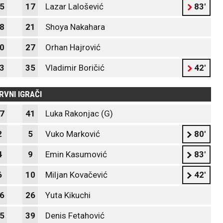
5
17
Lazar Lalošević
83'
8
21
Shoya Nakahara
0
27
Orhan Hajrović
3
35
Vladimir Boričić
42'
RVNI IGRAČI
7
41
Luka Rakonjac (G)
2
5
Vuko Marković
80'
4
9
Emin Kasumović
83'
6
10
Miljan Kovačević
42'
6
26
Yuta Kikuchi
5
39
Denis Fetahović