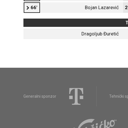
66'
Bojan Lazarević
2
T
Dragoljub Đuretić
Generalni sponzor
Tehnički 