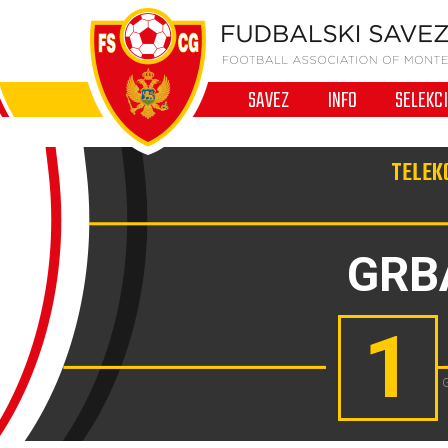
SAVEZ
INFO
SELEKC
TELEKO
GRB
1
G