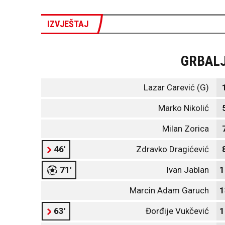
IZVJEŠTAJ
GRBAL
Lazar Carević (G)
Marko Nikolić
Milan Zorica
46'
Zdravko Dragićević
71'
Ivan Jablan
1
Marcin Adam Garuch
1
63'
Đorđije Vukčević
1