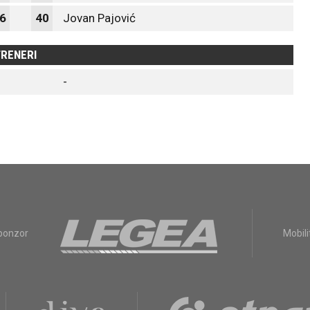
6
40
Jovan Pajović
RENERI
-
sponzor
Mobili