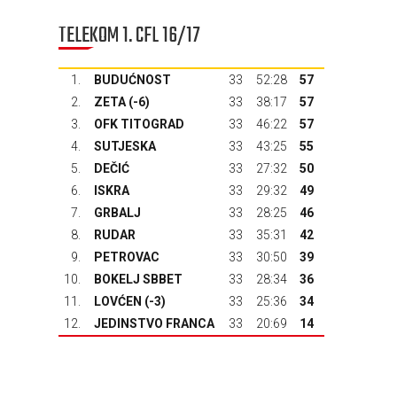
TELEKOM 1. CFL 16/17
1.
BUDUĆNOST
33
52:28
57
2.
ZETA
(-6)
33
38:17
57
3.
OFK TITOGRAD
33
46:22
57
4.
SUTJESKA
33
43:25
55
5.
DEČIĆ
33
27:32
50
6.
ISKRA
33
29:32
49
7.
GRBALJ
33
28:25
46
8.
RUDAR
33
35:31
42
9.
PETROVAC
33
30:50
39
10.
BOKELJ SBBET
33
28:34
36
11.
LOVĆEN
(-3)
33
25:36
34
12.
JEDINSTVO FRANCA
33
20:69
14