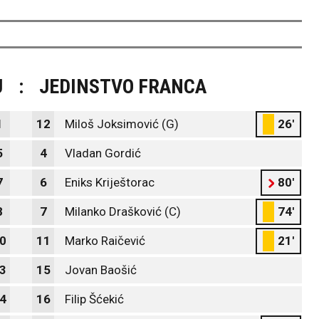
J
:
JEDINSTVO FRANCA
1
12
Miloš Joksimović (G)
26'
5
4
Vladan Gordić
7
6
Eniks Kriještorac
80'
8
7
Milanko Drašković (C)
74'
0
11
Marko Raičević
21'
3
15
Jovan Baošić
4
16
Filip Šćekić