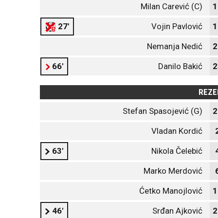
Milan Carević (C)
1
27'
Vojin Pavlović
1
Nemanja Nedić
2
66'
Danilo Bakić
2
REZE
Stefan Spasojević (G)
2
Vladan Kordić
63'
Nikola Čelebić
Marko Merdović
Ćetko Manojlović
1
46'
Srđan Ajković
2