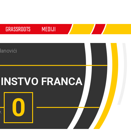
GRASSROOTS
MEDIJI
danovići
DINSTVO FRANCA
0
v
,