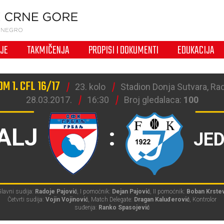
IJE
TAKMIČENJA
PROPISI I DOKUMENTI
EDUKACIJA
M 1. CFL 16/17
23. kolo
Stadion Donja Sutvara, Ra
28.03.2017.
16:30
Broj gledalaca:
100
ALJ
:
JE
lavni sudija:
Radoje Pajović
, I pomoćnik:
Dejan Pajović
, II pomoćnik:
Boban Krste
Četvrti sudija:
Vojin Vojinović
, Match Delegate:
Dragan Kaluđerović
, Kontrolor
suđenja:
Ranko Spasojević