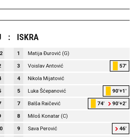
J
:
ISKRA
2
1
Matija Đurović (G)
2
3
Voislav Antović
57'
4
4
Nikola Mijatović
5
5
Luka Šćepanović
90'+1'
7
7
Balša Raičević
74'
90'+2'
9
8
Miloš Konatar (C)
0
9
Sava Perović
46'