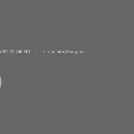
+382 20 445 601
E-mail:
info@fscg.me