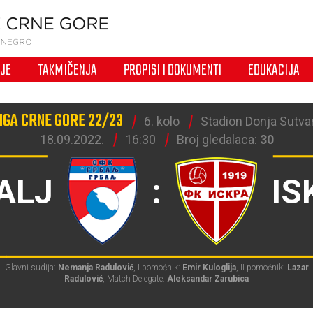
IJE
TAKMIČENJA
PROPISI I DOKUMENTI
EDUKACIJA
IGA CRNE GORE 22/23
6. kolo
Stadion Donja Sutvar
18.09.2022.
16:30
Broj gledalaca:
30
ALJ
:
IS
Glavni sudija:
Nemanja Radulović
, I pomoćnik:
Emir Kuloglija
, II pomoćnik:
Lazar
Radulović
, Match Delegate:
Aleksandar Zarubica