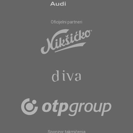
Oficijelni partneri
Sponzor takmičenja