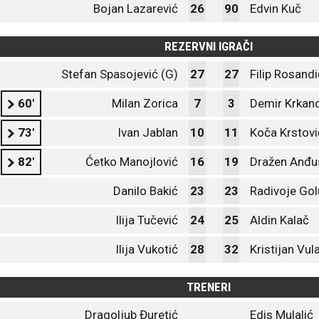
Bojan Lazarević
26
90
Edvin Kuč
REZERVNI IGRAČI
Stefan Spasojević (G)
27
27
Filip Rosandi
60'
Milan Zorica
7
3
Demir Krkan
73'
Ivan Jablan
10
11
Koča Krstovi
82'
Ćetko Manojlović
16
19
Dražen Anđu
Danilo Bakić
23
23
Radivoje Gol
Ilija Tučević
24
25
Aldin Kalač
Ilija Vukotić
28
32
Kristijan Vul
TRENERI
Dragoljub Đuretić
Edis Mulalić