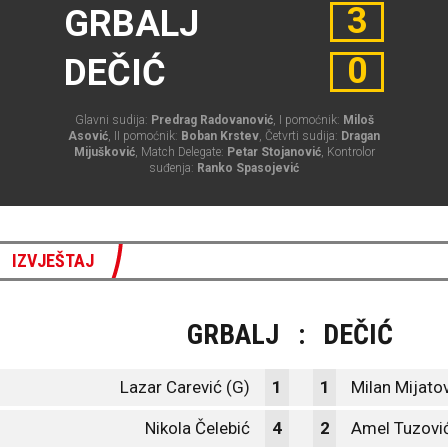
3
GRBALJ
0
DEČIĆ
Glavni sudija:
Predrag Radovanović
, I pomoćnik:
Miloš
Asović
, II pomoćnik:
Boban Krstev
, Četvrti sudija:
Dragan
Mijušković
, Match Delegate:
Petar Stojanović
, Kontrolor
suđenja:
Ranko Spasojević
IZVJEŠTAJ
GRBALJ
:
DEČIĆ
Lazar Carević (G)
1
1
Milan Mijatov
Nikola Čelebić
4
2
Amel Tuzovi