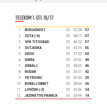
TELEKOM 1. CFL 16/17
1.
BUDUĆNOST
33
52:28
57
2.
ZETA
(-6)
33
38:17
57
3.
OFK TITOGRAD
33
46:22
57
4.
SUTJESKA
33
43:25
55
5.
DEČIĆ
33
27:32
50
6.
ISKRA
33
29:32
49
7.
GRBALJ
33
28:25
46
8.
RUDAR
33
35:31
42
9.
PETROVAC
33
30:50
39
10.
BOKELJ SBBET
33
28:34
36
11.
LOVĆEN
(-3)
33
25:36
34
12.
JEDINSTVO FRANCA
33
20:69
14