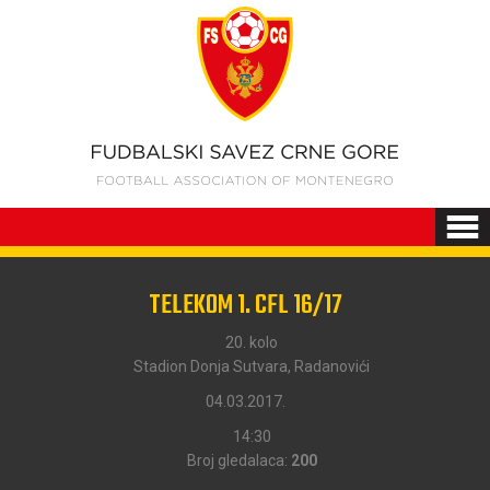
TELEKOM 1. CFL 16/17
20. kolo
Stadion Donja Sutvara, Radanovići
04.03.2017.
14:30
Broj gledalaca:
200