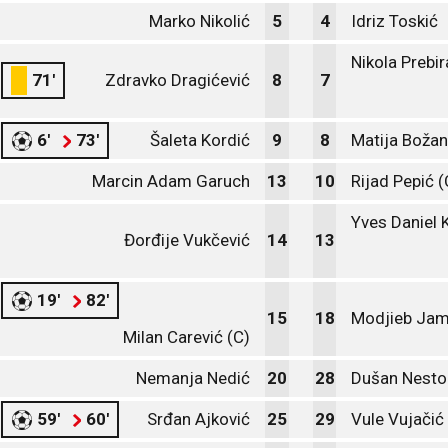
Marko Nikolić
5
4
Idriz Toskić
Nikola Prebi
71'
Zdravko Dragićević
8
7
6'
73'
Šaleta Kordić
9
8
Matija Božan
Marcin Adam Garuch
13
10
Rijad Pepić (
Yves Daniel
Đorđije Vukčević
14
13
19'
82'
15
18
Modjieb Jam
Milan Carević (C)
Nemanja Nedić
20
28
Dušan Nesto
59'
60'
Srđan Ajković
25
29
Vule Vujačić