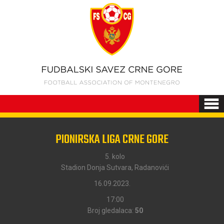
PIONIRSKA LIGA CRNE GORE
5. kolo
Stadion Donja Sutvara, Radanovići
16.09.2023.
17:00
Broj gledalaca:
50