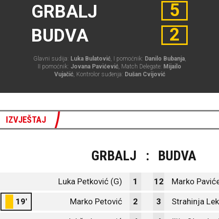
5
GRBALJ
2
BUDVA
Glavni sudija:
Luka Bulatović
, I pomoćnik:
Danilo Bubanja
,
II pomoćnik:
Jovana Pavićević
, Match Delegate:
Mijailo
Vujačić
, Kontrolor suđenja:
Dušan Cvijović
IZVJEŠTAJ
GRBALJ
:
BUDVA
Luka Petković (G)
1
12
Marko Paviće
19'
Marko Petović
2
3
Strahinja Lek