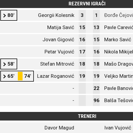
REZERVNI IGRAČI
80'
Georgii Kolesnik
3
1
Đorđe Čejovi
Matija Savić
15
13
Pavle Carevi
Jovan Gigović
16
15
Marko Savić
Petar Vujović
17
16
Nikola Mikijel
58'
Stefan Mitrović
18
18
Mašo Dragov
65'
74'
Lazar Roganović
19
19
Veljko Marti
-
22
Pavle Banovi
-
96
Balša Tešovi
TRENERI
Davor Magud
Ivan Vujović