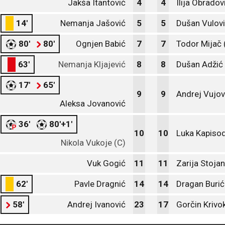
Jakša Itantović
4
4
Ilija Obradov
14'
Nemanja Jašović
5
5
Dušan Vulov
80'
80'
Ognjen Babić
7
7
Todor Mijač 
63'
Nemanja Kljajević
8
8
Dušan Adžić
17'
65'
9
9
Andrej Vujov
Aleksa Jovanović
36'
80'+1'
10
10
Luka Kapiso
Nikola Vukoje (C)
Vuk Gogić
11
11
Zarija Stoja
62'
Pavle Dragnić
14
14
Dragan Burić
58'
Andrej Ivanović
23
17
Gorčin Krivo