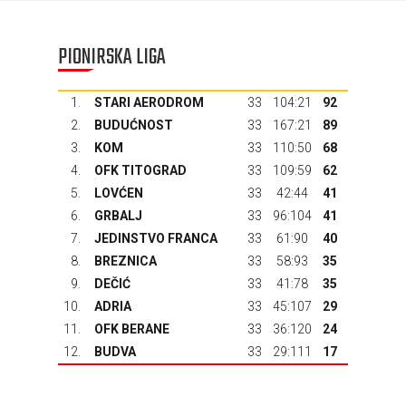
PIONIRSKA LIGA
1.
STARI AERODROM
33
104:21
92
2.
BUDUĆNOST
33
167:21
89
3.
KOM
33
110:50
68
4.
OFK TITOGRAD
33
109:59
62
5.
LOVĆEN
33
42:44
41
6.
GRBALJ
33
96:104
41
7.
JEDINSTVO FRANCA
33
61:90
40
8.
BREZNICA
33
58:93
35
9.
DEČIĆ
33
41:78
35
10.
ADRIA
33
45:107
29
11.
OFK BERANE
33
36:120
24
12.
BUDVA
33
29:111
17