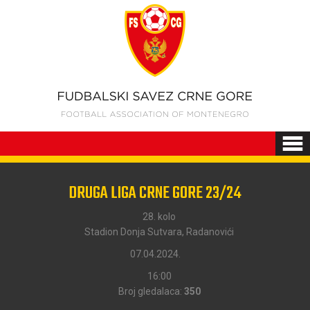
DRUGA LIGA CRNE GORE 23/24
28. kolo
Stadion Donja Sutvara, Radanovići
07.04.2024.
16:00
Broj gledalaca:
350