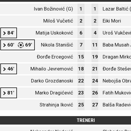
Ivan Božinović (G)
1
1
Lazar Baltić 
Miloš Vučetić
2
2
Eiki Mori
84'
Matija Uskoković
6
4
Uroš Vukčev
60'
69'
Nikola Stanišić
7
11
Baba Musah 
Đorđe Ercegović
15
19
Dragan Mirko
46'
Mihailo Jevremović
18
21
Đorđe Steše
Darko Grozdanoski
22
24
Nebojša Obr
81'
Marko Dragićević
23
26
Fatih Mukovi
Strahinja Iković
25
27
Balša Radevi
TRENERI