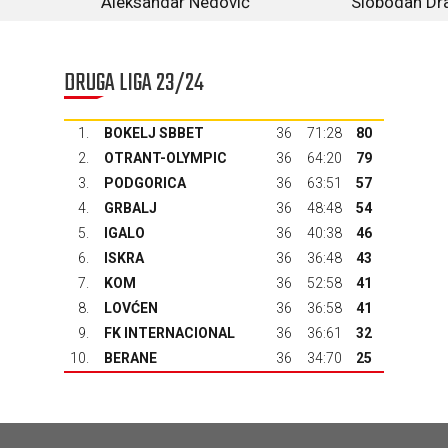
Aleksandar Nedović
Slobodan Dr
DRUGA LIGA 23/24
1.
BOKELJ SBBET
36
71:28
80
2.
OTRANT-OLYMPIC
36
64:20
79
3.
PODGORICA
36
63:51
57
4.
GRBALJ
36
48:48
54
5.
IGALO
36
40:38
46
6.
ISKRA
36
36:48
43
7.
KOM
36
52:58
41
8.
LOVĆEN
36
36:58
41
9.
FK INTERNACIONAL
36
36:61
32
10.
BERANE
36
34:70
25