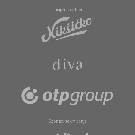
Oficijelni partneri
Sponzor takmičenja