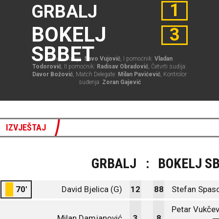
1
GRBALJ
BOKELJ
3
SBBET
Glavni sudija:
Savo Vujović
, I pomoćnik:
Vladan
Todorović
, II pomoćnik:
Radisav Obradović
, Četvrti sudija:
Davor Božović
, Match Delegate:
Milan Pavićević
, Kontrolor
suđenja:
Zoran Gajević
IZVJEŠTAJ
GRBALJ
:
BOKELJ S
70'
David Bjelica (G)
12
88
Stefan Spaso
Petar Vukčev
Milan Damjanović
3
8