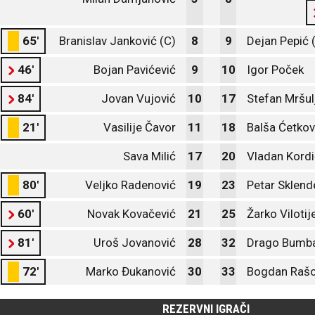
65'
Branislav Janković (C)
8
9
Dejan Pepić 
46'
Bojan Pavićević
9
10
Igor Poček
84'
Jovan Vujović
10
17
Stefan Mršul
21'
Vasilije Čavor
11
18
Balša Ćetkov
Sava Milić
17
20
Vladan Kordi
80'
Veljko Radenović
19
23
Petar Sklend
60'
Novak Kovačević
21
25
Žarko Vilotij
81'
Uroš Jovanović
28
32
Drago Bumb
72'
Marko Đukanović
30
33
Bogdan Raš
REZERVNI IGRAČI