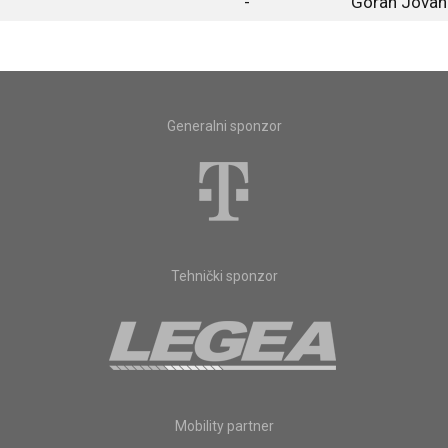
-
Goran Jovan
Generalni sponzor
Tehnički sponzor
Mobility partner