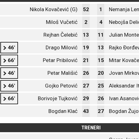
Nikola Kovačević (G)
52
1
Nemanja Lem
Miloš Vučetić
2
4
Nebojša Deli
Rejhan Čelebić
13
11
Julian Mont
46'
Drago Milović
19
13
Rajko Đorđev
66'
Petar Pribilović
21
15
Mitar Kovače
46'
Petar Mališić
26
20
Jovan Mirkov
46'
Gojko Petović
27
25
Aleksandar I
66'
Borivoje Tujković
29
26
Ivan Asanovi
Bogdan Klać
43
27
Bogdan Žujo
TRENERI