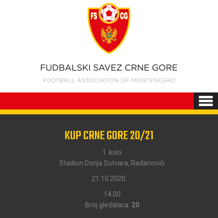
KUP CRNE GORE 20/21
1. kolo
Stadion Donja Sutvara, Radanovići
21.10.2020.
14:00
Broj gledalaca:
20