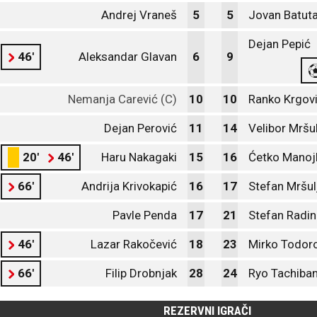
Andrej Vraneš
5
5
Jovan Batut
Dejan Pepić
46'
Aleksandar Glavan
6
9
Nemanja Carević (C)
10
10
Ranko Krgov
Dejan Perović
11
14
Velibor Mršu
20'
46'
Haru Nakagaki
15
16
Ćetko Manojl
66'
Andrija Krivokapić
16
17
Stefan Mršul
Pavle Penda
17
21
Stefan Radin
46'
Lazar Rakočević
18
23
Mirko Todor
66'
Filip Drobnjak
28
24
Ryo Tachiba
REZERVNI IGRAČI