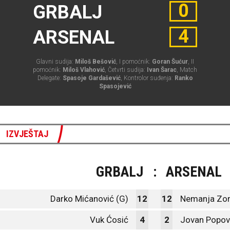
0
GRBALJ
4
ARSENAL
Glavni sudija:
Miloš Bešović
, I pomoćnik:
Goran Šućur
, II
pomoćnik:
Miloš Vlahović
, Četvrti sudija:
Ivan Šarac
, Match
Delegate:
Spasoje Gardašević
, Kontrolor suđenja:
Ranko
Spasojević
IZVJEŠTAJ
GRBALJ
:
ARSENAL
Darko Mićanović (G)
12
12
Nemanja Zor
Vuk Ćosić
4
2
Jovan Popov