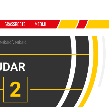
GRASSROOTS
MEDIJI
ikšić'', Nikšić
UDAR
2