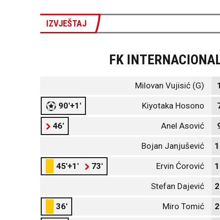
IZVJEŠTAJ
FK INTERNACIONA
Milovan Vujisić (G)
90'+1'
Kiyotaka Hosono
46'
Anel Asović
Bojan Janjušević
1
45'+1'
73'
Ervin Ćorović
1
Stefan Dajević
2
36'
Miro Tomić
2