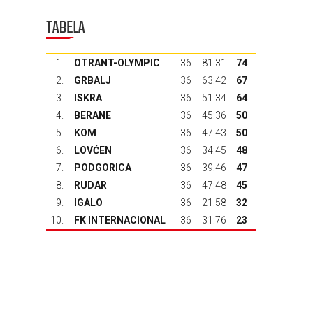
TABELA
1.
OTRANT-OLYMPIC
36
81:31
74
2.
GRBALJ
36
63:42
67
3.
ISKRA
36
51:34
64
4.
BERANE
36
45:36
50
5.
KOM
36
47:43
50
6.
LOVĆEN
36
34:45
48
7.
PODGORICA
36
39:46
47
8.
RUDAR
36
47:48
45
9.
IGALO
36
21:58
32
10.
FK INTERNACIONAL
36
31:76
23