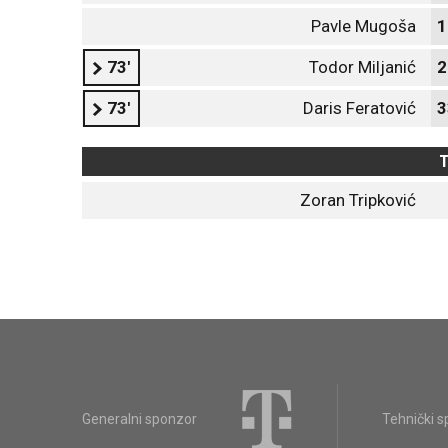
Pavle Mugoša
1
73'
Todor Miljanić
2
73'
Daris Feratović
3
T
Zoran Tripković
Generalni sponzor
Tehnički 