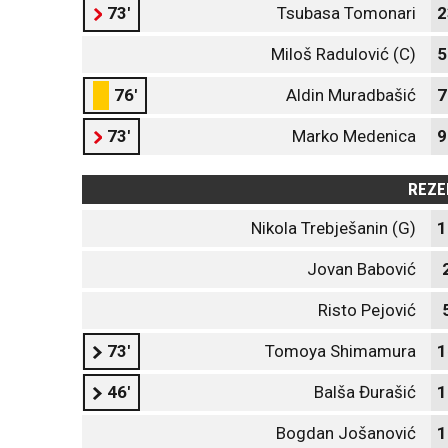
73'
Tsubasa Tomonari
2
Miloš Radulović (C)
5
76'
Aldin Muradbašić
7
73'
Marko Medenica
9
REZE
Nikola Trebješanin (G)
1
Jovan Babović
Risto Pejović
73'
Tomoya Shimamura
1
46'
Balša Đurašić
1
Bogdan Jošanović
1