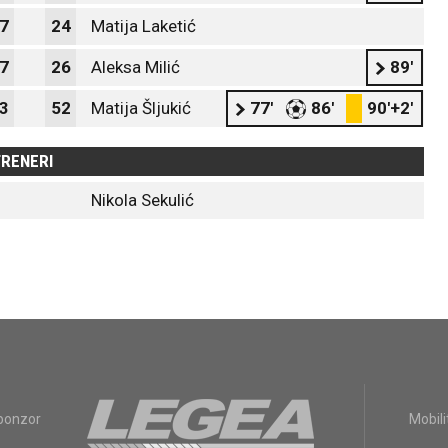
7
24
Matija Laketić
7
26
Aleksa Milić
89'
3
52
Matija Šljukić
77'
86'
90'+2'
RENERI
Nikola Sekulić
sponzor
Mobili