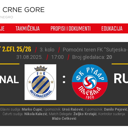
IJE
TAKMIČENJA
PROPISI I DOKUMENTI
EDUKACIJA
 2.CFL 25/26
3. kolo
Pomoćni teren FK ''Sutjeska-N
31.08.2025.
17:00
Broj gledalaca:
20
:
R
ONAL
Glavni sudija:
Marko Ćupić
, I pomoćnik:
Uroš Rašović
, II pomoćnik:
Danilo Pejović
,
Četvrti sudija:
Nikola Kalezić
, Match Delegate:
Željko Krstajić
, Kontrolor suđenja:
Blažo Ćetković