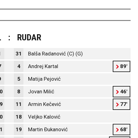
L
:
RUDAR
1
31
Balša Radanović (C) (G)
7
4
Andrej Kartal
89'
9
5
Matija Pejović
0
8
Jovan Milić
46'
9
11
Armin Kečević
77'
0
18
Veljko Kalović
1
19
Martin Đukanović
68'