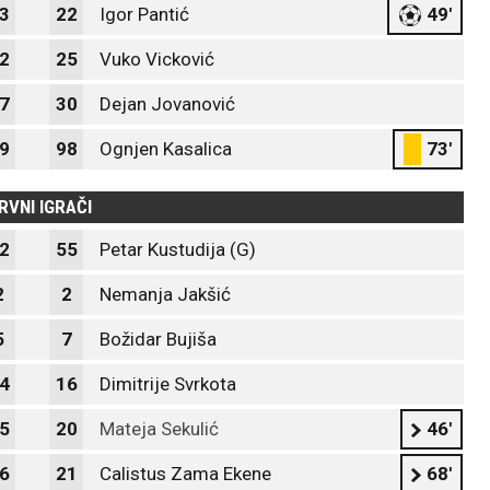
3
22
Igor Pantić
49'
2
25
Vuko Vicković
7
30
Dejan Jovanović
9
98
Ognjen Kasalica
73'
RVNI IGRAČI
2
55
Petar Kustudija (G)
2
2
Nemanja Jakšić
5
7
Božidar Bujiša
4
16
Dimitrije Svrkota
5
20
Mateja Sekulić
46'
6
21
Calistus Zama Ekene
68'