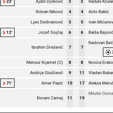
23'
Ajdin Djoković
3
3
Radule Krula
Ridvan Niković
4
4
Anto Babić
Ljeo Dedivanović
5
5
Ivan Mićunov
12'
Jozef Gojčaj
6
6
Balša Bajovi
Radovan Beć
Ibrahim Drešević
7
7
Mensur Kijamet (C)
8
8
Novica Erako
Andrija Gluščević
9
11
Vladan Buba
71'
Amer Pepić
10
17
Aleksa Maruš
Milutin Osma
Đovani Camaj
11
19