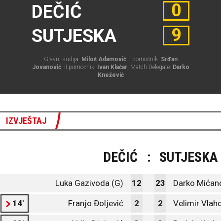
0
DEČIĆ
9
SUTJESKA
Glavni sudija:
Miloš Adamović
, I pomoćnik:
Srđan
Jovanović
, II pomoćnik:
Ivan Klačar
, Match Delegate:
Darko
Knežević
IZVJEŠTAJ
DEČIĆ
:
SUTJESKA
Luka Gazivoda (G)
12
23
Darko Mićano
14'
Franjo Đoljević
2
2
Velimir Vlah