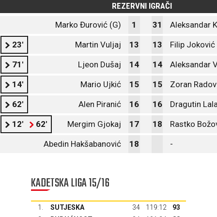
REZERVNI IGRAČI
Marko Đurović (G)
1
31
Aleksandar K
23'
Martin Vuljaj
13
13
Filip Joković
71'
Ljeon Dušaj
14
14
Aleksandar V
14'
Mario Ujkić
15
15
Zoran Radov
62'
Alen Piranić
16
16
Dragutin Lal
12'
62'
Mergim Gjokaj
17
18
Rastko Božo
Abedin Hakšabanović
18
-
KADETSKA LIGA 15/16
1.
SUTJESKA
34
119:12
93