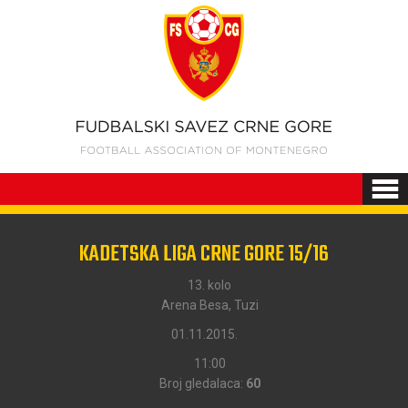
KADETSKA LIGA CRNE GORE 15/16
13. kolo
Arena Besa, Tuzi
01.11.2015.
11:00
Broj gledalaca:
60