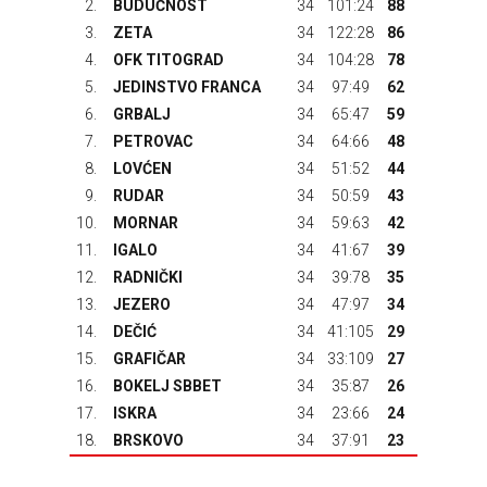
2.
BUDUĆNOST
34
101:24
88
3.
ZETA
34
122:28
86
4.
OFK TITOGRAD
34
104:28
78
5.
JEDINSTVO FRANCA
34
97:49
62
6.
GRBALJ
34
65:47
59
7.
PETROVAC
34
64:66
48
8.
LOVĆEN
34
51:52
44
9.
RUDAR
34
50:59
43
10.
MORNAR
34
59:63
42
11.
IGALO
34
41:67
39
12.
RADNIČKI
34
39:78
35
13.
JEZERO
34
47:97
34
14.
DEČIĆ
34
41:105
29
15.
GRAFIČAR
34
33:109
27
16.
BOKELJ SBBET
34
35:87
26
17.
ISKRA
34
23:66
24
18.
BRSKOVO
34
37:91
23