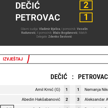
2
DEČIĆ
1
PETROVAC
Glavni sudija:
Vladimir Bjelica
, I pomoćnik:
Veselin
Radunović
, II pomoćnik:
Blažo Bogdanović
, Match
Delegate:
Zdenko Šestović
IZVJEŠTAJ
DEČIĆ
:
PETROVAC
Amil Krnić (G)
1
1
Nemanja Niko
Abedin Hakšabanović
2
3
Aleksandar A