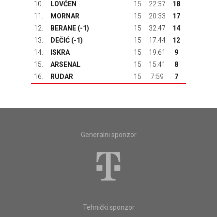
10.
LOVĆEN
15
22:37
18
11.
MORNAR
15
20:33
17
12.
BERANE
(-1)
15
32:47
14
13.
DEČIĆ
(-1)
15
17:44
12
14.
ISKRA
15
19:61
9
15.
ARSENAL
15
15:41
8
16.
RUDAR
15
7:59
7
Generalni sponzor
Tehnički sponzor