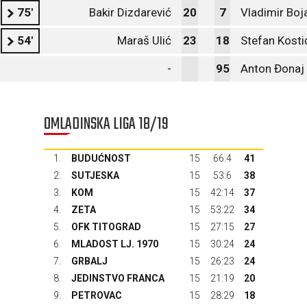
75'
Bakir Dizdarević
20
7
Vladimir Boj
54'
Maraš Ulić
23
18
Stefan Kosti
-
95
Anton Đonaj
OMLADINSKA LIGA 18/19
1.
BUDUĆNOST
15
66:4
41
2.
SUTJESKA
15
53:6
38
3.
KOM
15
42:14
37
4.
ZETA
15
53:22
34
5.
OFK TITOGRAD
15
27:15
27
6.
MLADOST LJ. 1970
15
30:24
24
7.
GRBALJ
15
26:23
24
8.
JEDINSTVO FRANCA
15
21:19
20
9.
PETROVAC
15
28:29
18