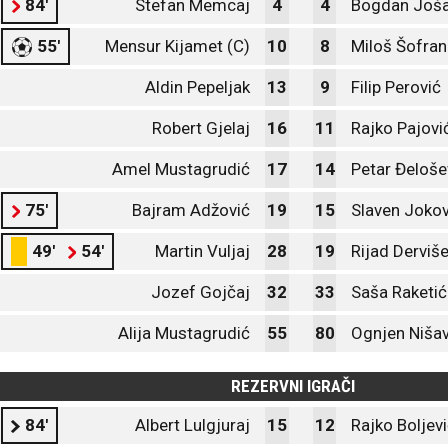
84'
Stefan Memcaj
4
4
Bogdan Joša
55'
Mensur Kijamet (C)
10
8
Miloš Šofra
Aldin Pepeljak
13
9
Filip Perović
Robert Gjelaj
16
11
Rajko Pajovi
Amel Mustagrudić
17
14
Petar Đeloše
75'
Bajram Adžović
19
15
Slaven Jokov
49'
54'
Martin Vuljaj
28
19
Rijad Derviše
Jozef Gojčaj
32
33
Saša Raketić
Alija Mustagrudić
55
80
Ognjen Nišav
REZERVNI IGRAČI
84'
Albert Lulgjuraj
15
12
Rajko Boljevi