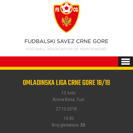
OMLADINSKA LIGA CRNE GORE 18/19
13. kolo
Arena Besa, Tuzi
27.10.2018.
14:30
Broj gledalaca:
20