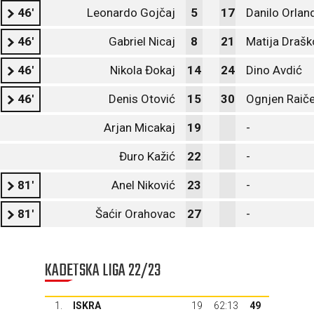
46'
Leonardo Gojčaj
5
17
Danilo Orlan
46'
Gabriel Nicaj
8
21
Matija Drašk
46'
Nikola Đokaj
14
24
Dino Avdić
46'
Denis Otović
15
30
Ognjen Raiče
Arjan Micakaj
19
-
Đuro Kažić
22
-
81'
Anel Niković
23
-
81'
Šaćir Orahovac
27
-
KADETSKA LIGA 22/23
1.
ISKRA
19
62:13
49