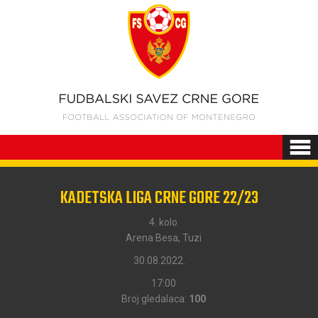
KADETSKA LIGA CRNE GORE 22/23
4. kolo
Arena Besa, Tuzi
30.08.2022.
17:00
Broj gledalaca:
100