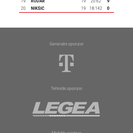
19.
RUDAR
19
20:62
9
20.
NIKŠIĆ
19
18:142
0
Generalni sponzor
Tehnički sponzor