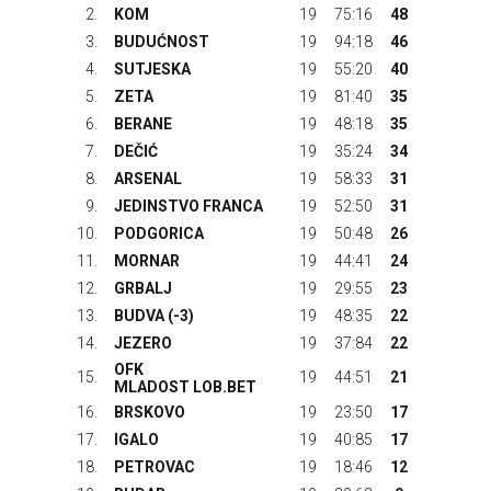
2.
KOM
19
75:16
48
3.
BUDUĆNOST
19
94:18
46
4.
SUTJESKA
19
55:20
40
5.
ZETA
19
81:40
35
6.
BERANE
19
48:18
35
7.
DEČIĆ
19
35:24
34
8.
ARSENAL
19
58:33
31
9.
JEDINSTVO FRANCA
19
52:50
31
10.
PODGORICA
19
50:48
26
11.
MORNAR
19
44:41
24
12.
GRBALJ
19
29:55
23
13.
BUDVA
(-3)
19
48:35
22
14.
JEZERO
19
37:84
22
OFK
15.
19
44:51
21
MLADOST LOB.BET
16.
BRSKOVO
19
23:50
17
17.
IGALO
19
40:85
17
18.
PETROVAC
19
18:46
12