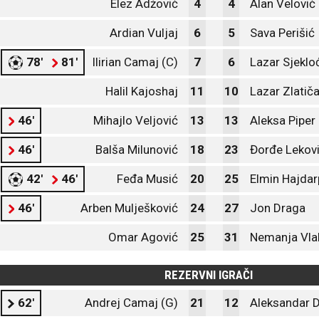
Elez Adžović
4
4
Alan Velović
Ardian Vuljaj
6
5
Sava Perišić
78'
81'
Ilirian Camaj (C)
7
6
Lazar Sjeklo
Halil Kajoshaj
11
10
Lazar Zlatiča
46'
Mihajlo Veljović
13
13
Aleksa Piper
46'
Balša Milunović
18
23
Đorđe Lekov
42'
46'
Feđa Musić
20
25
Elmin Hajdar
46'
Arben Mulješković
24
27
Jon Draga
Omar Agović
25
31
Nemanja Vla
REZERVNI IGRAČI
62'
Andrej Camaj (G)
21
12
Aleksandar D