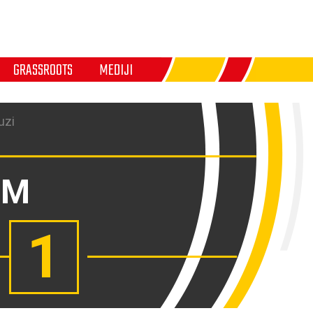
GRASSROOTS
MEDIJI
uzi
OM
1