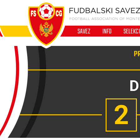
SAVEZ
INFO
SELEKC
PR
D
2