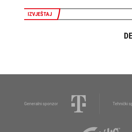
IZVJEŠTAJ
DE
Generalni sponzor
Tehnički 