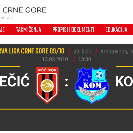
IJE
TAKMIČENJA
PROPISI I DOKUMENTI
EDUKACIJA
VA LIGA CRNE GORE 09/10
20. kolo
Arena Besa, T
13.03.2010.
13:30
EČIĆ
:
K