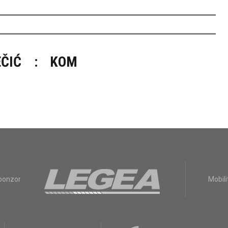
ČIĆ
:
KOM
sponzor
Mobili