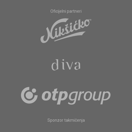
Oficijelni partneri
Sponzor takmičenja