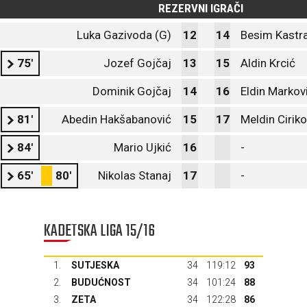
REZERVNI IGRAČI
Luka Gazivoda (G)
12
14
Besim Kastr
75'
Jozef Gojčaj
13
15
Aldin Krcić
Dominik Gojčaj
14
16
Eldin Markov
81'
Abedin Hakšabanović
15
17
Meldin Ciriko
84'
Mario Ujkić
16
-
65'
80'
Nikolas Stanaj
17
-
KADETSKA LIGA 15/16
1.
SUTJESKA
34
119:12
93
2.
BUDUĆNOST
34
101:24
88
3.
ZETA
34
122:28
86