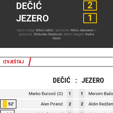
2
DEČIĆ
1
JEZERO
Glavni sudija:
Miloš Laličić
, I pomoćnik:
Miloš Jabučanin
, II
pomoćnik:
Slobodan Stanković
, Match Delegate:
Radoš
Ilinčić
IZVJEŠTAJ
DEČIĆ
:
JEZERO
Marko Đurović (G)
1
1
Mersim Baši
52'
Alen Piranić
2
2
Aldin Redže