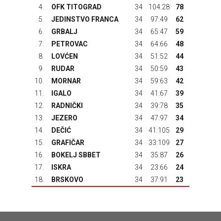
4.
OFK TITOGRAD
34
104:28
78
5.
JEDINSTVO FRANCA
34
97:49
62
6.
GRBALJ
34
65:47
59
7.
PETROVAC
34
64:66
48
8.
LOVĆEN
34
51:52
44
9.
RUDAR
34
50:59
43
10.
MORNAR
34
59:63
42
11.
IGALO
34
41:67
39
12.
RADNIČKI
34
39:78
35
13.
JEZERO
34
47:97
34
14.
DEČIĆ
34
41:105
29
15.
GRAFIČAR
34
33:109
27
16.
BOKELJ SBBET
34
35:87
26
17.
ISKRA
34
23:66
24
18.
BRSKOVO
34
37:91
23