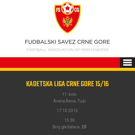
KADETSKA LIGA CRNE GORE 15/16
11. kolo
Arena Besa, Tuzi
17.10.2015.
15:30
Broj gledalaca:
20