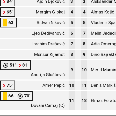
84'
Ajdin Djoković
3
3
Aleksandar M
65'
Mergim Gjokaj
4
4
Almas Kojić
63'
Ridvan Niković
5
5
Vladimir Spa
Ljeo Dedivanović
6
7
Melin Jadadi
Ibrahim Drešević
7
8
Adis Omerag
Mensur Kijamet
8
9
Dino Bajrakt
51'
81'
9
10
Merid Mumin
Andrija Gluščević
75'
Amer Pepić
10
11
Denis Markiš
66'
70'
11
18
Elmaz Ferato
Đovani Camaj (C)