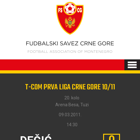
T-COM PRVA LIGA CRNE GORE 10/11
20. kolo
Arena Besa, Tuzi
09.03.2011.
14:30
0