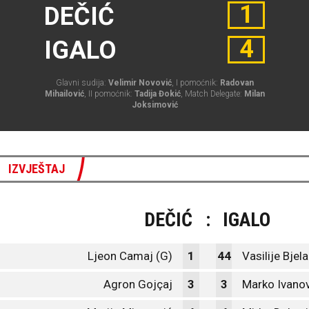
1
DEČIĆ
4
IGALO
Glavni sudija:
Velimir Novović
, I pomoćnik:
Radovan
Mihailović
, II pomoćnik:
Tadija Đokić
, Match Delegate:
Milan
Joksimović
IZVJEŠTAJ
DEČIĆ
:
IGALO
Ljeon Camaj (G)
1
44
Vasilije Bjel
Agron Gojçaj
3
3
Marko Ivanov