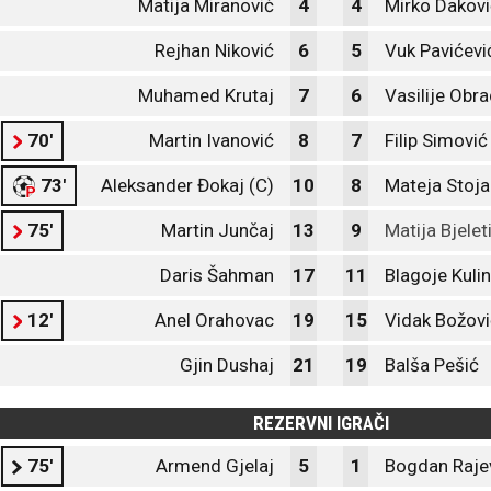
Matija Miranović
4
4
Mirko Dakovi
Rejhan Niković
6
5
Vuk Pavićevi
Muhamed Krutaj
7
6
Vasilije Obr
70'
Martin Ivanović
8
7
Filip Simović
73'
Aleksander Đokaj (C)
10
8
Mateja Stoja
75'
Martin Junčaj
13
9
Matija Bjelet
Daris Šahman
17
11
Blagoje Kuli
12'
Anel Orahovac
19
15
Vidak Božovi
Gjin Dushaj
21
19
Balša Pešić
REZERVNI IGRAČI
75'
Armend Gjelaj
5
1
Bogdan Rajev