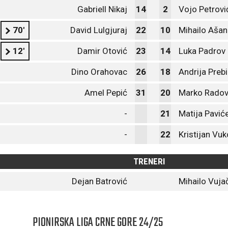
Gabriell Nikaj
14
2
Vojo Petrovi
70'
David Lulgjuraj
22
10
Mihailo Ašan
12'
Damir Otović
23
14
Luka Padrov
Dino Orahovac
26
18
Andrija Preb
Amel Pepić
31
20
Marko Radov
-
21
Matija Pavić
-
22
Kristijan Vuk
TRENERI
Dejan Batrović
Mihailo Vuja
PIONIRSKA LIGA CRNE GORE 24/25