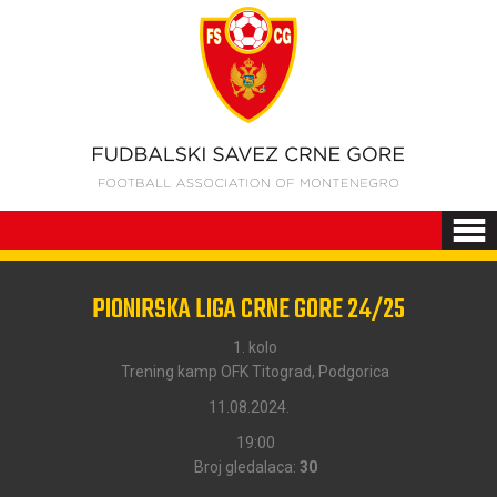
PIONIRSKA LIGA CRNE GORE 24/25
1. kolo
Trening kamp OFK Titograd, Podgorica
11.08.2024.
19:00
Broj gledalaca:
30