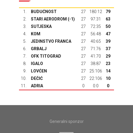
1.
BUDUĆNOST
27
180:12
79
2.
STARI AERODROM (-1)
27
97:31
63
3.
SUTJESKA
27
72:35
50
4.
KOM
27
56:48
47
5.
JEDINSTVO FRANCA
27
40:65
39
6.
GRBALJ
27
71:76
37
7.
OFK TITOGRAD
27
41:70
29
8.
IGALO
27
38:87
23
9.
LOVĆEN
27
25:106
14
10.
DEČIĆ
27
22:106
10
11.
ADRIA
0
0:0
0
Generalni sponzor