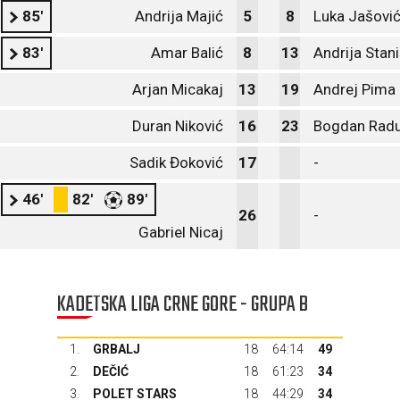
85'
Andrija Majić
5
8
Luka Jašovi
83'
Amar Balić
8
13
Andrija Stani
Arjan Micakaj
13
19
Andrej Pima
Duran Niković
16
23
Bogdan Radu
Sadik Đoković
17
-
46'
82'
89'
26
-
Gabriel Nicaj
KADETSKA LIGA CRNE GORE - GRUPA B
1.
GRBALJ
18
64:14
49
2.
DEČIĆ
18
61:23
34
3.
POLET STARS
18
44:29
34