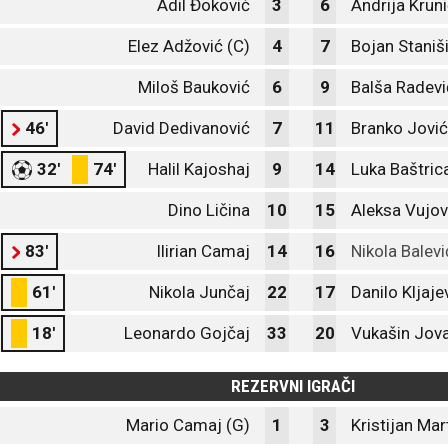
Adil Đoković
3
6
Andrija Krun
Elez Adžović (C)
4
7
Bojan Staniši
Miloš Bauković
6
9
Balša Radevi
46'
David Dedivanović
7
11
Branko Jović
32'
74'
Halil Kajoshaj
9
14
Luka Baštric
Dino Ličina
10
15
Aleksa Vujov
83'
Ilirian Camaj
14
16
Nikola Balevi
61'
Nikola Junčaj
22
17
Danilo Kljaje
18'
Leonardo Gojčaj
33
20
Vukašin Jov
REZERVNI IGRAČI
Mario Camaj (G)
1
3
Kristijan Mar