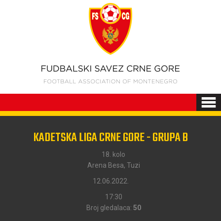
KADETSKA LIGA CRNE GORE - GRUPA B
18. kolo
Arena Besa, Tuzi
12.06.2022.
17:30
Broj gledalaca:
50