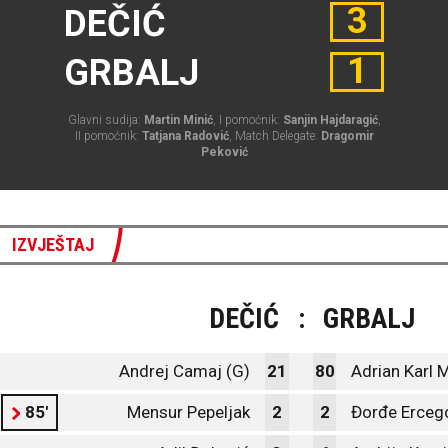
3
DEČIĆ
1
GRBALJ
Glavni sudija:
Martin Minić
, I pomoćnik:
Sanjin Hajdaragić
,
II pomoćnik:
Tatjana Radović
, Match Delegate:
Dragomir
Peković
IZVJEŠTAJ
DEČIĆ
:
GRBALJ
Andrej Camaj (G)
21
80
Adrian Karl 
85'
Mensur Pepeljak
2
2
Đorđe Erceg