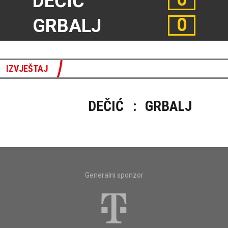
DEČIĆ
0
GRBALJ
IZVJEŠTAJ
DEČIĆ
:
GRBALJ
Generalni sponzor