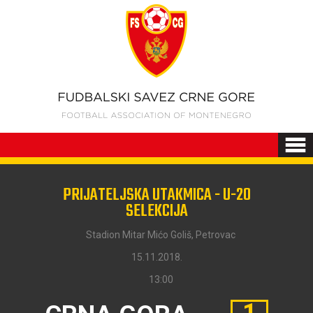
PRIJATELJSKA UTAKMICA - U-20
SELEKCIJA
Stadion Mitar Mićo Goliš, Petrovac
15.11.2018.
13:00