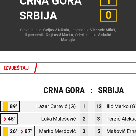
1
CRNA GORA
0
SRBIJA
Glavni sudija:
Cvijović Nikola
, I pomoćnik:
Vlahović Miloš
,
II pomoćnik:
Gojković Marko
, Četvrti sudija:
Sekulić
Manojlo
IZVJEŠTAJ
CRNA GORA
:
SRBIJA
89'
Lazar Carević (G)
1
12
Ilić Marko (G
46'
Luka Malešević
2
3
Terzić Aleks
26'
87'
Marko Merdović
3
5
Mašović Erh