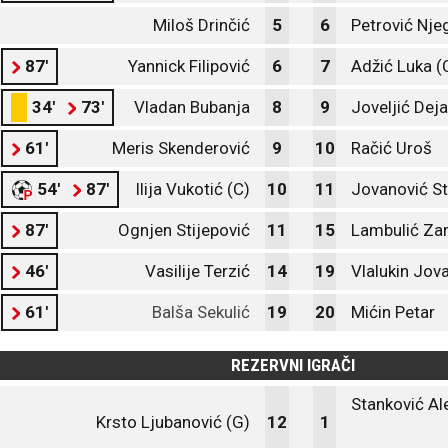
Miloš Drinčić
5
6
Petrović Nje
87'
Yannick Filipović
6
7
Adžić Luka (
34'
73'
Vladan Bubanja
8
9
Joveljić Dej
61'
Meris Skenderović
9
10
Račić Uroš
54'
87'
Ilija Vukotić (C)
10
11
Jovanović St
87'
Ognjen Stijepović
11
15
Lambulić Zar
46'
Vasilije Terzić
14
19
Vlalukin Jov
61'
Balša Sekulić
19
20
Mićin Petar
REZERVNI IGRAČI
Stanković Al
Krsto Ljubanović (G)
12
1