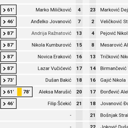
61'
Marko Miličković
4
23
Marković Dej
46'
Anđelko Jovanović
7
2
Veličković S
87'
Andrija Ražnatović
13
4
Pejović Niko
87'
Nikola Kumburović
15
8
Mesarović A
87'
Novica Eraković
16
13
Tričković Nik
87'
Lazar Vučićević
17
14
Birmančević 
73'
Dušan Bakić
18
16
Gajić Nikola
61'
78'
Aleksa Marušić
20
17
Đorđević Al
46'
Filip Šćekić
21
18
Jovanović Đ
-
21
Bošnjak Stra
-
22
Joković Duš