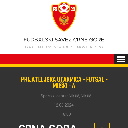
PRIJATELJSKA UTAKMICA - FUTSAL -
MUŠKI - A
Sportski centar Nikšić, Nikšić
12.06.2024.
18:00