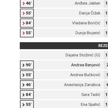
46'
Anđela Jablan
1
55'
Darija Čižek
1
84'
Vladana Boričić
1
55'
Dunja Bojanić
1
REZE
Dajana Stožinić (G)
1
90'
Andrea Banjević
55'
Andrea Bućković
46'
Anastasija Zarubica
84'
Sara Tadić
1
55'
Ena Spahić
1