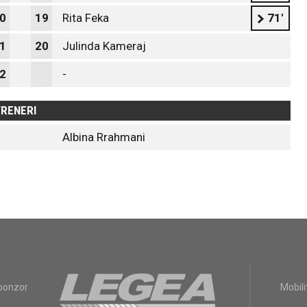
0
19
Rita Feka
71'
1
20
Julinda Kameraj
2
-
RENERI
Albina Rrahmani
sponzor
Mobili