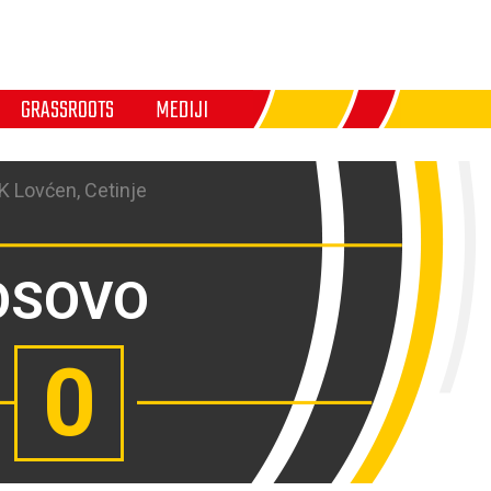
GRASSROOTS
MEDIJI
K Lovćen, Cetinje
OSOVO
0