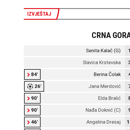
IZVJEŠTAJ
CRNA GOR
Senita Kalač (G)
Slavica Krstevska
84'
Berina Čolak
26'
Jana Merdović
90'
Elda Bralić
90'
Nađa Doknić (C)
46'
Angelina Dresaj
1