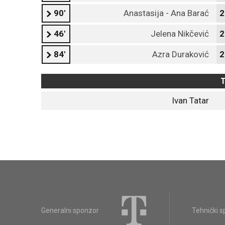
90'
Anastasija - Ana Barać
2
46'
Jelena Nikčević
2
84'
Azra Duraković
2
T
Ivan Tatar
Generalni sponzor
Tehnički 