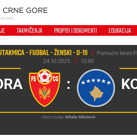
IJE
TAKMIČENJA
PROPISI I DOKUMENTI
EDUKACIJA
TAKMICA - FUDBAL - ŽENSKI - U-19
Pomoćni teren F
24.10.2025.
10:00
ORA
:
K
Glavni sudija:
Mihailo Milošević