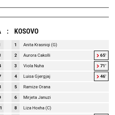
A
:
KOSOVO
1
1
Anita Krasniqi (G)
3
2
Aurora Cakolli
65'
4
3
Viola Nuha
71'
7
4
Luisa Gjergjaj
46'
8
5
Ramize Orana
9
6
Mirjeta Januzi
1
8
Liza Hoxha (C)