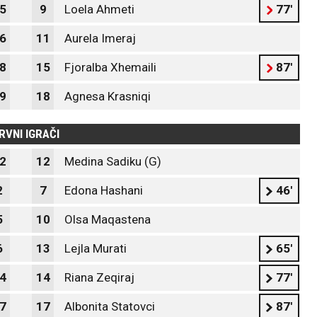
5
9
Loela Ahmeti
77'
6
11
Aurela Imeraj
8
15
Fjoralba Xhemaili
87'
9
18
Agnesa Krasniqi
RVNI IGRAČI
2
12
Medina Sadiku (G)
2
7
Edona Hashani
46'
5
10
Olsa Maqastena
6
13
Lejla Murati
65'
4
14
Riana Zeqiraj
77'
7
17
Albonita Statovci
87'