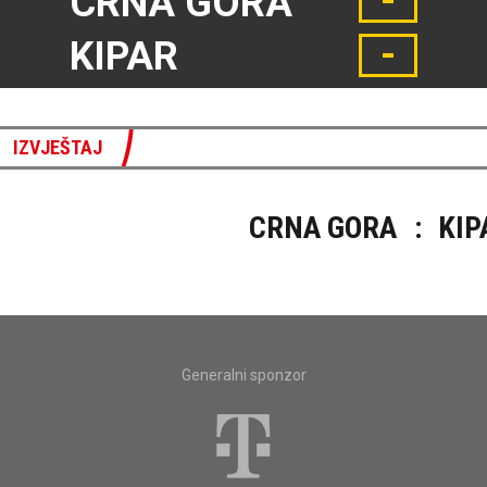
-
CRNA GORA
-
KIPAR
IZVJEŠTAJ
CRNA GORA
:
KIP
Generalni sponzor