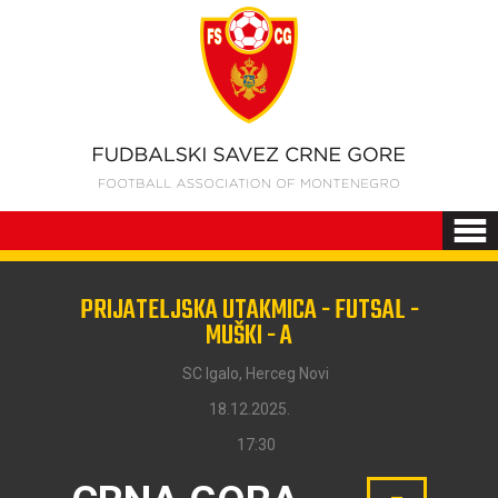
PRIJATELJSKA UTAKMICA - FUTSAL -
MUŠKI - A
SC Igalo, Herceg Novi
18.12.2025.
17:30