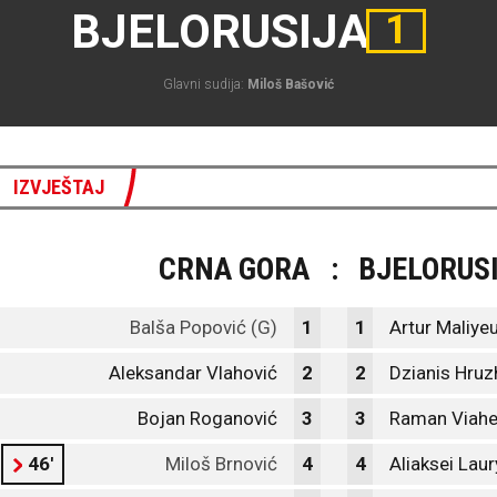
BJELORUSIJA
1
Glavni sudija:
Miloš Bašović
IZVJEŠTAJ
CRNA GORA
:
BJELORUS
Balša Popović (G)
1
1
Artur Maliyeu
Aleksandar Vlahović
2
2
Dzianis Hruz
Bojan Roganović
3
3
Raman Viahe
46'
Miloš Brnović
4
4
Aliaksei Lau