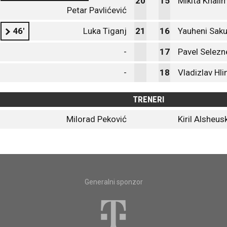
20
15
Mikita Khal
Petar Pavlićević
46'
Luka Tiganj
21
16
Yauheni Saku
-
17
Pavel Selezn
-
18
Vladizlav Hli
TRENERI
Milorad Peković
Kiril Alsheus
Generalni sponzor