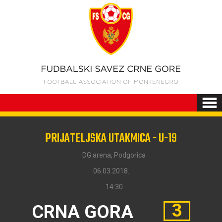
PRIJATELJSKA UTAKMICA - U-19
DG arena, Podgorica
06.03.2018.
14:30
3
CRNA GORA