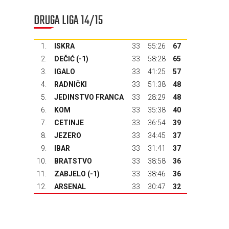
DRUGA LIGA 14/15
1.
ISKRA
33
55:26
67
2.
DEČIĆ
(-1)
33
58:28
65
3.
IGALO
33
41:25
57
4.
RADNIČKI
33
51:38
48
5.
JEDINSTVO FRANCA
33
28:29
48
6.
KOM
33
35:38
40
7.
CETINJE
33
36:54
39
8.
JEZERO
33
34:45
37
9.
IBAR
33
31:41
37
10.
BRATSTVO
33
38:58
36
11.
ZABJELO (-1)
33
38:46
36
12.
ARSENAL
33
30:47
32