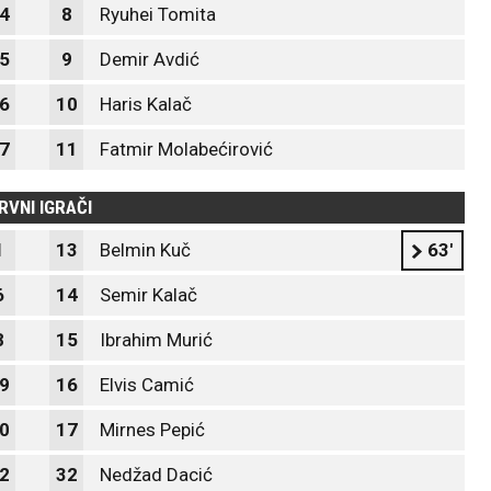
4
8
Ryuhei Tomita
5
9
Demir Avdić
6
10
Haris Kalač
7
11
Fatmir Molabećirović
RVNI IGRAČI
1
13
Belmin Kuč
63'
6
14
Semir Kalač
8
15
Ibrahim Murić
9
16
Elvis Camić
0
17
Mirnes Pepić
2
32
Nedžad Dacić