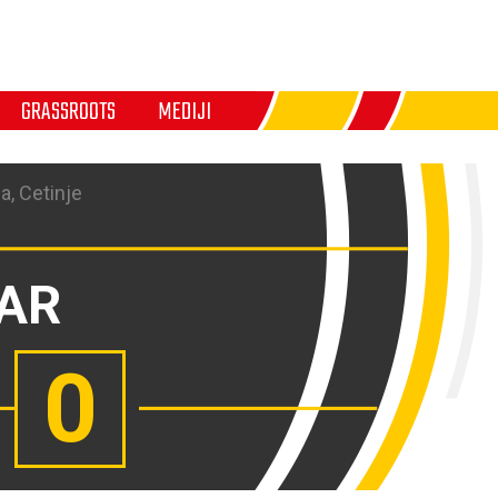
GRASSROOTS
MEDIJI
a, Cetinje
BAR
0