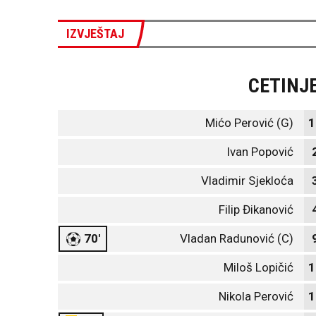
IZVJEŠTAJ
CETINJ
Mićo Perović (G)
1
Ivan Popović
Vladimir Sjekloća
Filip Đikanović
70'
Vladan Radunović (C)
Miloš Lopičić
1
Nikola Perović
1