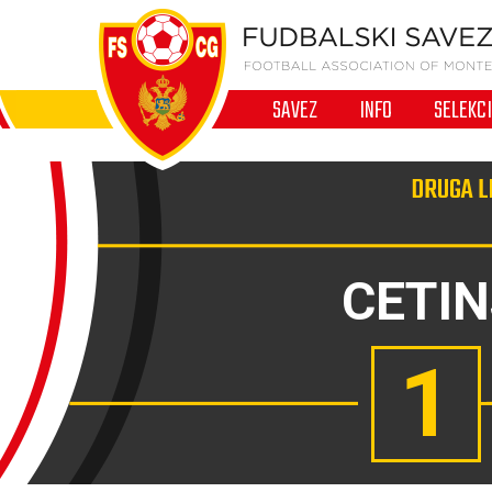
SAVEZ
INFO
SELEKC
DRUGA L
CETIN
1