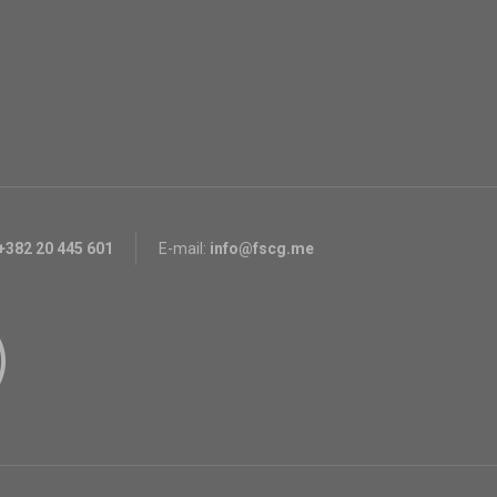
+382 20 445 601
E-mail:
info@fscg.me