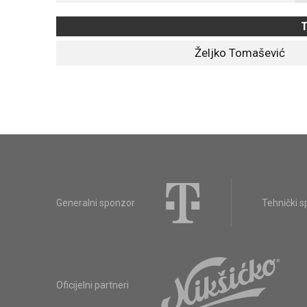
T
Željko Tomašević
Generalni sponzor
Tehnički 
Oficijelni partneri