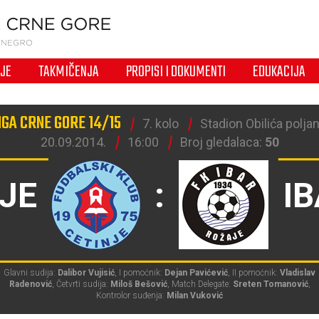
IJE
TAKMIČENJA
PROPISI I DOKUMENTI
EDUKACIJA
IGA CRNE GORE 14/15
7. kolo
Stadion Obilića poljan
20.09.2014.
16:00
Broj gledalaca:
50
JE
:
I
Glavni sudija:
Dalibor Vujisić
, I pomoćnik:
Dejan Pavićević
, II pomoćnik:
Vladislav
Radenović
, Četvrti sudija:
Miloš Bešović
, Match Delegate:
Sreten Tomanović
,
Kontrolor suđenja:
Milan Vuković