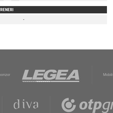
RENERI
-
sponzor
Mobili