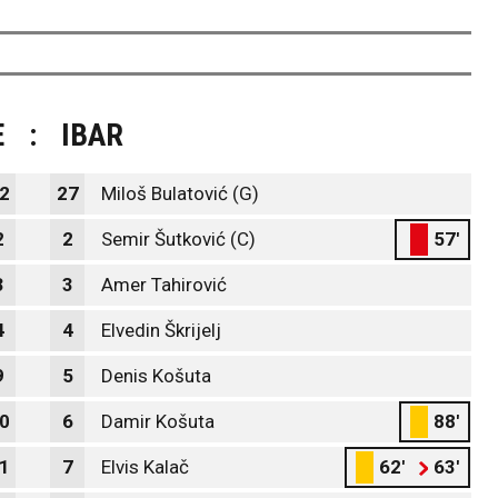
E
:
IBAR
2
27
Miloš Bulatović (G)
2
2
Semir Šutković (C)
57'
3
3
Amer Tahirović
4
4
Elvedin Škrijelj
9
5
Denis Košuta
0
6
Damir Košuta
88'
1
7
Elvis Kalač
62'
63'