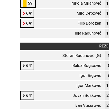
59'
Nikola Mijanović
1
64'
Milo Ćetković
1
64'
Filip Borozan
1
Ilija Radunović
1
REZE
Stefan Radunović (G)
64'
Balša Bogićević
Igor Bigović
Igor Marković
1
64'
Jovan Bošković
2
Ivan Vušurović
2