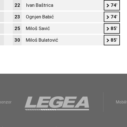
22
Ivan Baštrica
74'
23
Ognjen Babić
74'
25
Miloš Savić
85'
30
Miloš Bulatović
85'
sponzor
Mobili