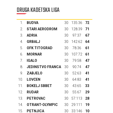
DRUGA KADETSKA LIGA
1.
BUDVA
30
135:36
72
2.
STARI AERODROM
30
128:39
71
3.
ADRIA
30
97:37
67
4.
GRBALJ
30
142:62
64
5.
OFK TITOGRAD
30
78:36
61
6.
MORNAR
30
107:72
61
7.
IGALO
30
79:58
47
8.
JEDINSTVO FRANCA
30
90:74
47
9.
ZABJELO
30
52:63
41
10.
LOVĆEN
30
64:83
41
11.
BOKELJ SBBET
30
43:65
33
12.
RUDAR
30
55:67
29
13.
PETROVAC
30
57:113
28
14.
OTRANT-OLYMPIC
30
29:111
19
15.
PETNJICA
30
33:146
10