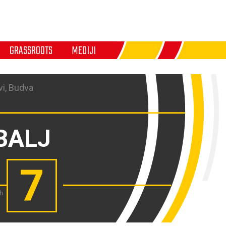
GRASSROOTS
MEDIJI
i, Budva
BALJ
7
ch