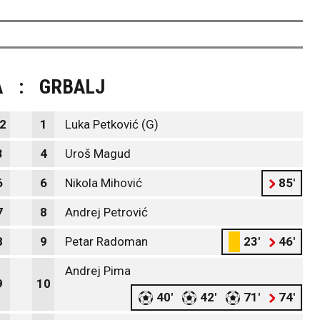
A
:
GRBALJ
2
1
Luka Petković (G)
3
4
Uroš Magud
6
6
Nikola Mihović
85'
7
8
Andrej Petrović
8
9
Petar Radoman
23'
46'
Andrej Pima
9
10
40'
42'
71'
74'