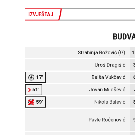
IZVJEŠTAJ
BUDV
Strahinja Božović (G)
1
Uroš Dragišić
17'
Balša Vukčević
51'
Jovan Milošević
59'
Nikola Balević
Pavle Roćenović