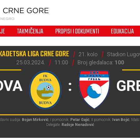
IJE
TAKMIČENJA
PROPISI I DOKUMENTI
EDUKACIJA
KADETSKA LIGA CRNE GORE
21. kolo
Stadion Lugov
25.03.2024.
11:00
Broj gledalaca:
100
DVA
:
GR
lavni sudija:
Bojan Mirković
, I pomoćnik:
Petar Gajić
, II pomoćnik:
Ivan Bojić
, Mat
Delegate:
Radoje Nenadović