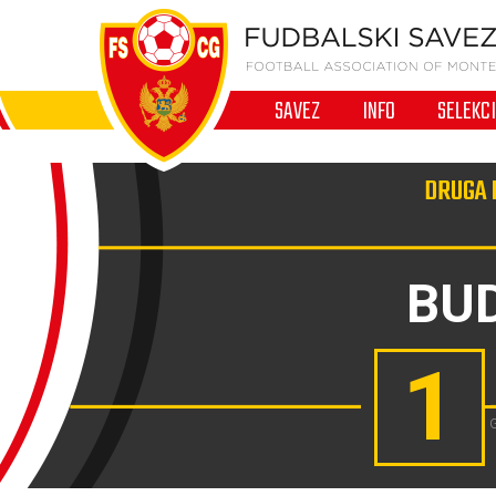
SAVEZ
INFO
SELEKC
DRUGA 
BU
1
G