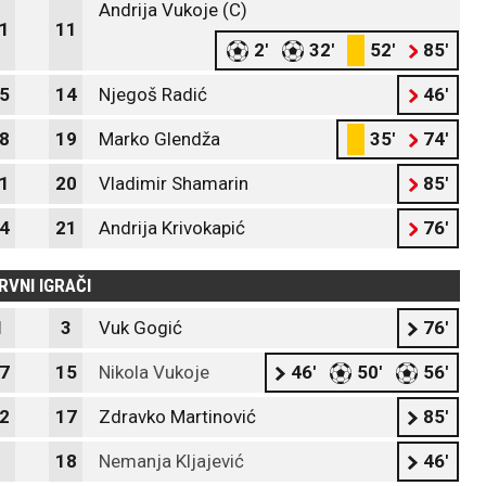
Andrija Vukoje (C)
1
11
2'
32'
52'
85'
5
14
Njegoš Radić
46'
8
19
Marko Glendža
35'
74'
1
20
Vladimir Shamarin
85'
4
21
Andrija Krivokapić
76'
RVNI IGRAČI
1
3
Vuk Gogić
76'
7
15
Nikola Vukoje
46'
50'
56'
2
17
Zdravko Martinović
85'
18
Nemanja Kljajević
46'