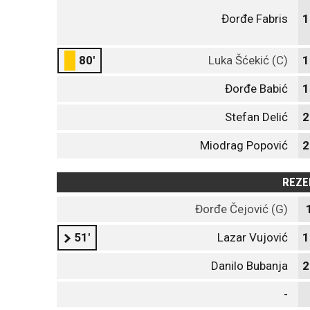
Đorđe Fabris
1
80'
Luka Šćekić (C)
1
Đorđe Babić
1
Stefan Delić
2
Miodrag Popović
2
REZE
Đorđe Čejović (G)
51'
Lazar Vujović
1
Danilo Bubanja
2
-