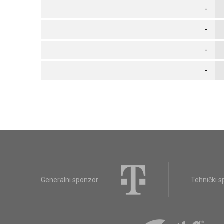
-
-
-
-
Generalni sponzor
Tehnički 