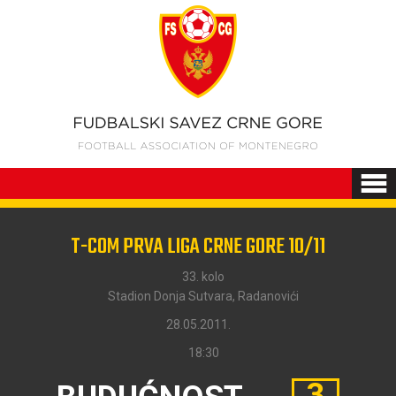
T-COM PRVA LIGA CRNE GORE 10/11
33. kolo
Stadion Donja Sutvara, Radanovići
28.05.2011.
18:30
3