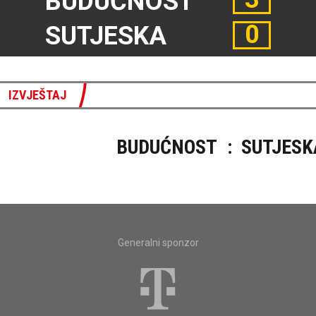
BUDUĆNOST
0
SUTJESKA
IZVJEŠTAJ
BUDUĆNOST
:
SUTJESK
Generalni sponzor