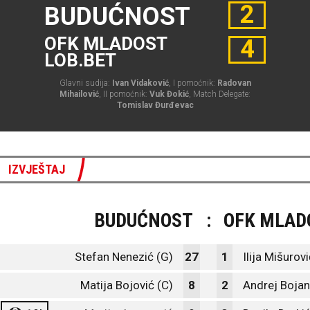
2
BUDUĆNOST
OFK MLADOST
4
LOB.BET
Glavni sudija:
Ivan Vidaković
, I pomoćnik:
Radovan
Mihailović
, II pomoćnik:
Vuk Đokić
, Match Delegate:
Tomislav Đurđevac
IZVJEŠTAJ
BUDUĆNOST
:
OFK MLAD
Stefan Nenezić (G)
27
1
Ilija Mišurov
Matija Bojović (C)
8
2
Andrej Bojan