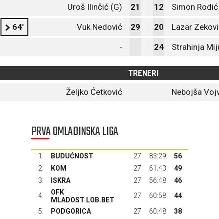
Uroš Ilinčić (G)
21
12
Simon Rodić
64'
Vuk Nedović
29
20
Lazar Zekovi
-
24
Strahinja Mi
TRENERI
Željko Ćetković
Nebojša Voj
PRVA OMLADINSKA LIGA
1.
BUDUĆNOST
27
83:29
56
2.
KOM
27
61:43
49
3.
ISKRA
27
56:48
46
OFK
4.
27
60:58
44
MLADOST LOB.BET
5.
PODGORICA
27
60:48
38