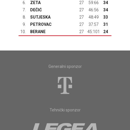
6.
ZETA
27
59:66
34
7.
DEČIĆ
27
46:56
34
8.
SUTJESKA
27
48:49
33
9.
PETROVAC
27
37:57
31
10.
BERANE
27
45:101
24
Generalni sponzor
Tehnički sponzor