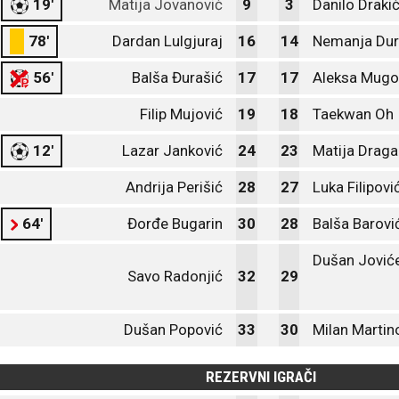
19'
Matija Jovanović
9
3
Danilo Draki
78'
Dardan Lulgjuraj
16
14
Nemanja Dur
56'
Balša Đurašić
17
17
Aleksa Mug
Filip Mujović
19
18
Taekwan Oh
12'
Lazar Janković
24
23
Matija Draga
Andrija Perišić
28
27
Luka Filipovi
64'
Đorđe Bugarin
30
28
Balša Barovi
Dušan Jović
Savo Radonjić
32
29
Dušan Popović
33
30
Milan Martin
REZERVNI IGRAČI