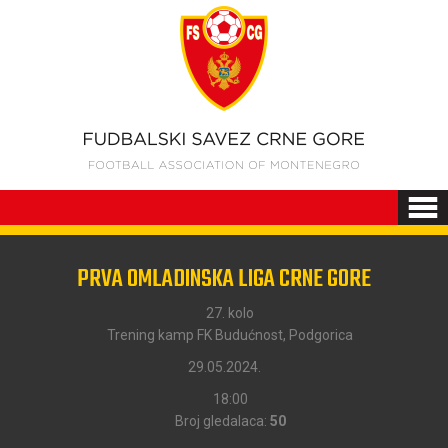
PRVA OMLADINSKA LIGA CRNE GORE
27. kolo
Trening kamp FK Budućnost, Podgorica
29.05.2024.
18:00
Broj gledalaca:
50