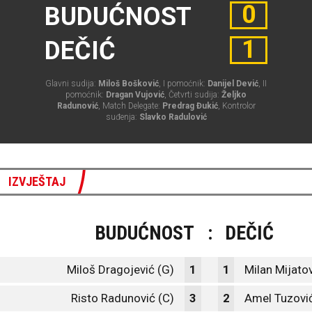
0
BUDUĆNOST
1
DEČIĆ
Glavni sudija:
Miloš Bošković
, I pomoćnik:
Danijel Dević
, II
pomoćnik:
Dragan Vujović
, Četvrti sudija:
Željko
Radunović
, Match Delegate:
Predrag Đukić
, Kontrolor
suđenja:
Slavko Radulović
IZVJEŠTAJ
BUDUĆNOST
:
DEČIĆ
Miloš Dragojević (G)
1
1
Milan Mijatov
Risto Radunović (C)
3
2
Amel Tuzovi