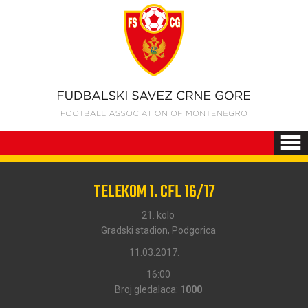
TELEKOM 1. CFL 16/17
21. kolo
Gradski stadion, Podgorica
11.03.2017.
16:00
Broj gledalaca:
1000