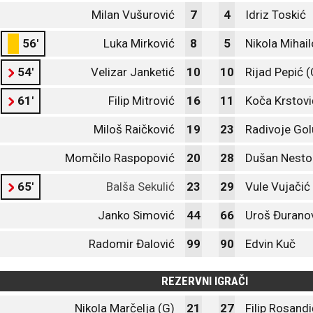
Milan Vušurović
7
4
Idriz Toskić
56'
Luka Mirković
8
5
Nikola Mihail
54'
Velizar Janketić
10
10
Rijad Pepić (
61'
Filip Mitrović
16
11
Koča Krstovi
Miloš Raičković
19
23
Radivoje Gol
Momčilo Raspopović
20
28
Dušan Nesto
65'
Balša Sekulić
23
29
Vule Vujačić
Janko Simović
44
66
Uroš Đurano
Radomir Đalović
99
90
Edvin Kuč
REZERVNI IGRAČI
Nikola Marčelja (G)
21
27
Filip Rosandi