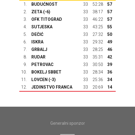
1.
BUDUĆNOST
33
52:28
57
2.
ZETA
(-6)
33
38:17
57
3.
OFK TITOGRAD
33
46:22
57
4.
SUTJESKA
33
43:25
55
5.
DEČIĆ
33
27:32
50
6.
ISKRA
33
29:32
49
7.
GRBALJ
33
28:25
46
8.
RUDAR
33
35:31
42
9.
PETROVAC
33
30:50
39
10.
BOKELJ SBBET
33
28:34
36
11.
LOVĆEN
(-3)
33
25:36
34
12.
JEDINSTVO FRANCA
33
20:69
14
Generalni sponzor