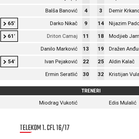
Balša Banović
4
3
Demir Krkan
65'
Darko Nikač
9
14
Nijazim Pado
61'
Driton Camaj
11
18
Modjieb Jam
Danilo Marković
13
19
Dražen Anđu
54'
Ivan Pejaković
22
25
Aldin Kalač
Ermin Seratlić
30
32
Kristijan Vul
TRENERI
Miodrag Vukotić
Edis Mulalić
TELEKOM 1. CFL 16/17