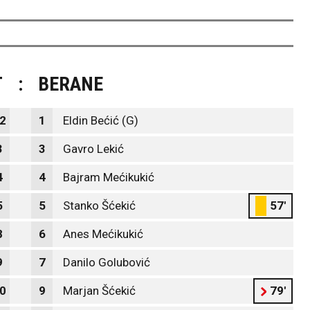
T
:
BERANE
2
1
Eldin Bećić (G)
3
3
Gavro Lekić
4
4
Bajram Mećikukić
5
5
Stanko Šćekić
57'
8
6
Anes Mećikukić
9
7
Danilo Golubović
0
9
Marjan Šćekić
79'