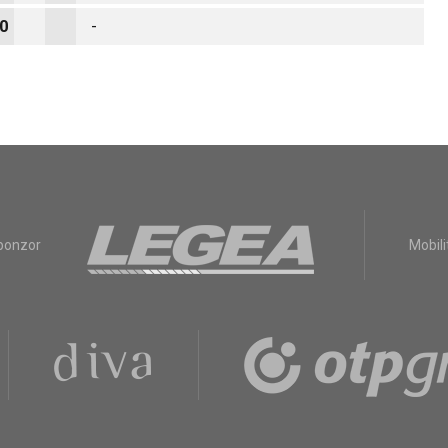
0
-
sponzor
Mobili