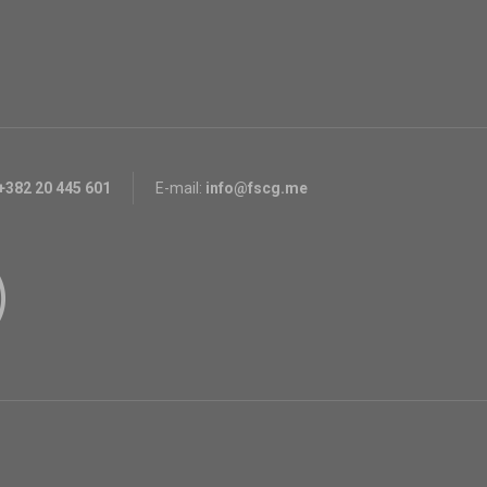
+382 20 445 601
E-mail:
info@fscg.me