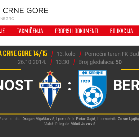
IJE
TAKMIČENJA
PROPISI I DOKUMENTI
EDUKACIJA
A CRNE GORE 14/15
13. kolo
Pomoćni teren FK Bud
26.10.2014.
13:30
Broj gledalaca:
50
NOST
:
BE
Glavni sudija:
Dragan Mijušković
, I pomoćnik:
Petar Gajić
, II pomoćnik:
Zoran Ljajča
Match Delegate:
Miloš Jovović