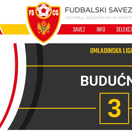
SAVEZ
INFO
SELEKC
OMLADINSKA LIG
BUDUĆ
3