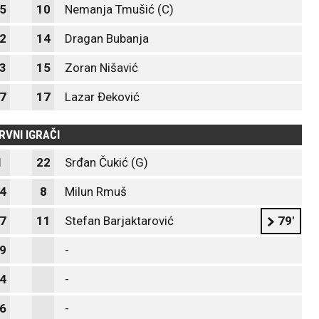
5
10
Nemanja Tmušić (C)
2
14
Dragan Bubanja
3
15
Zoran Nišavić
7
17
Lazar Đeković
RVNI IGRAČI
1
22
Srđan Čukić (G)
4
8
Milun Rmuš
7
11
Stefan Barjaktarović
79'
9
-
4
-
6
-