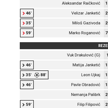
Aleksandar Raičković
1
46'
Velizar Janketić
2
35'
Miloš Gazivoda
2
59'
Marko Roganović
7
REZE
Vuk Drakulović (G)
46'
Matija Janketić
1
35'
88'
Leon Ujkaj
1
46'
Pavle Obradović
1
Nemanja Palibrk
2
59'
Filip Filipović
2