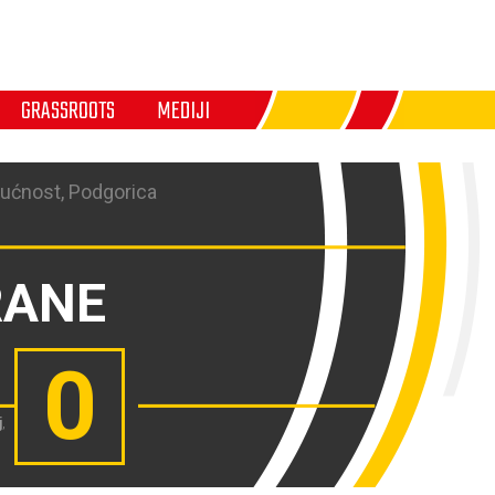
GRASSROOTS
MEDIJI
ućnost, Podgorica
RANE
0
j
,