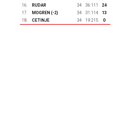
16.
RUDAR
34
36:111
24
17.
MOGREN (-2)
34
31:114
13
18.
CETINJE
34
19:215
0