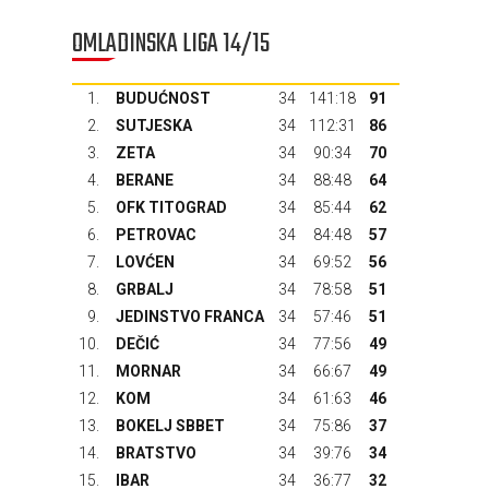
OMLADINSKA LIGA 14/15
1.
BUDUĆNOST
34
141:18
91
2.
SUTJESKA
34
112:31
86
3.
ZETA
34
90:34
70
4.
BERANE
34
88:48
64
5.
OFK TITOGRAD
34
85:44
62
6.
PETROVAC
34
84:48
57
7.
LOVĆEN
34
69:52
56
8.
GRBALJ
34
78:58
51
9.
JEDINSTVO FRANCA
34
57:46
51
10.
DEČIĆ
34
77:56
49
11.
MORNAR
34
66:67
49
12.
KOM
34
61:63
46
13.
BOKELJ SBBET
34
75:86
37
14.
BRATSTVO
34
39:76
34
15.
IBAR
34
36:77
32