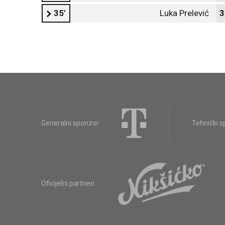
35'
Luka Prelević
3
Generalni sponzor
Tehnički 
Oficijelni partneri