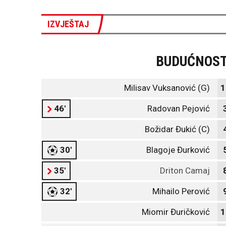
IZVJEŠTAJ
BUDUĆNOS
Milisav Vuksanović (G)
1
46'
Radovan Pejović
Božidar Đukić (C)
30'
Blagoje Đurković
35'
Driton Camaj
32'
Mihailo Perović
Miomir Đuričković
1