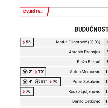
IZVJEŠTAJ
BUDUĆNOS
55'
Matija Gligorović (C) (G)
Antonio Drobnjak
Blažo Bakrač
2'
70'
Anton Memčević
1
4'
53'
70'
Petar Sekulović
1
70'
Redžo Ljuljanović
1
Danilo Ćetković
1