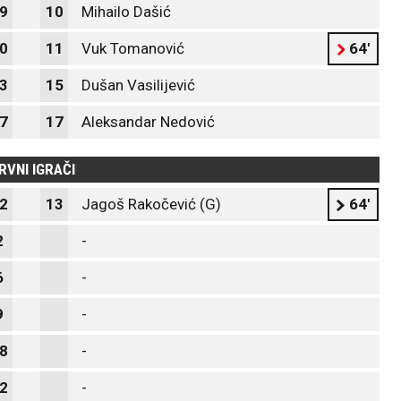
9
10
Mihailo Dašić
0
11
Vuk Tomanović
64'
3
15
Dušan Vasilijević
7
17
Aleksandar Nedović
RVNI IGRAČI
2
13
Jagoš Rakočević (G)
64'
2
-
6
-
9
-
8
-
2
-