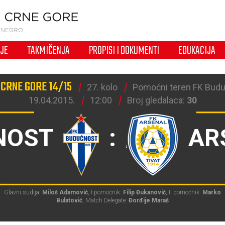
IJE
TAKMIČENJA
PROPISI I DOKUMENTI
EDUKACIJA
 CRNE GORE 14/15
27. kolo
Pomoćni teren FK Budu
19.04.2015.
12:00
Broj gledalaca:
30
NOST
:
AR
Glavni sudija:
Miloš Adamović
, I pomoćnik:
Filip Đukanović
, II pomoćnik:
Marko
Bulatović
, Match Delegate:
Đorđije Maraš