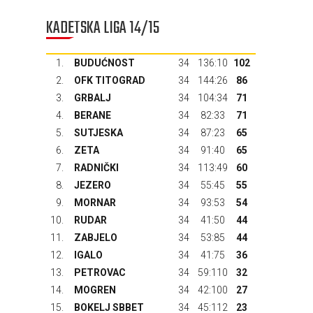
KADETSKA LIGA 14/15
1.
BUDUĆNOST
34
136:10
102
2.
OFK TITOGRAD
34
144:26
86
3.
GRBALJ
34
104:34
71
4.
BERANE
34
82:33
71
5.
SUTJESKA
34
87:23
65
6.
ZETA
34
91:40
65
7.
RADNIČKI
34
113:49
60
8.
JEZERO
34
55:45
55
9.
MORNAR
34
93:53
54
10.
RUDAR
34
41:50
44
11.
ZABJELO
34
53:85
44
12.
IGALO
34
41:75
36
13.
PETROVAC
34
59:110
32
14.
MOGREN
34
42:100
27
15.
BOKELJ SBBET
34
45:112
23