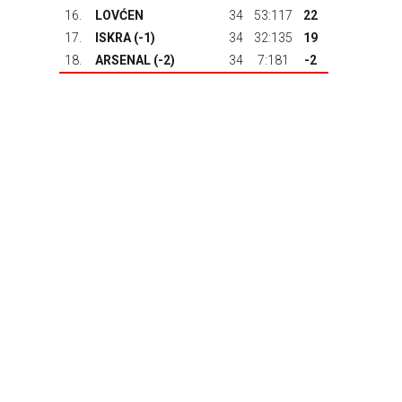
16.
LOVĆEN
34
53:117
22
17.
ISKRA
(-1)
34
32:135
19
18.
ARSENAL
(-2)
34
7:181
-2