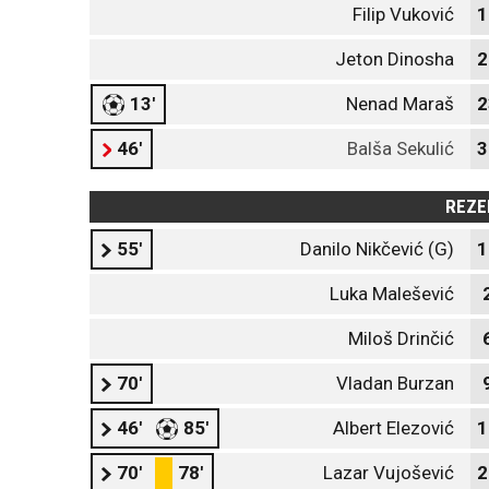
Filip Vuković
1
Jeton Dinosha
2
13'
Nenad Maraš
2
46'
Balša Sekulić
3
REZE
55'
Danilo Nikčević (G)
1
Luka Malešević
Miloš Drinčić
70'
Vladan Burzan
46'
85'
Albert Elezović
1
70'
78'
Lazar Vujošević
2