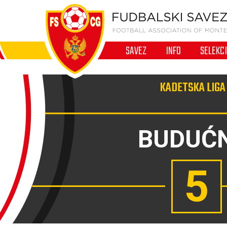
SAVEZ
INFO
SELEKC
KADETSKA LIGA
BUDUĆ
5