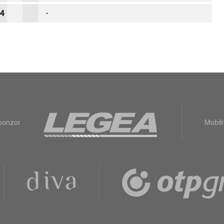
4
-
sponzor
Mobili