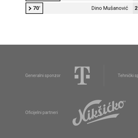
70'
Dino Mušanović
2
Generalni sponzor
Tehnički 
Oficijelni partneri