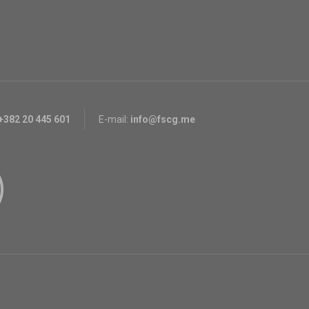
+382 20 445 601
E-mail:
info@fscg.me