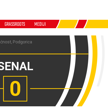
GRASSROOTS
MEDIJI
ćnost, Podgorica
SENAL
0