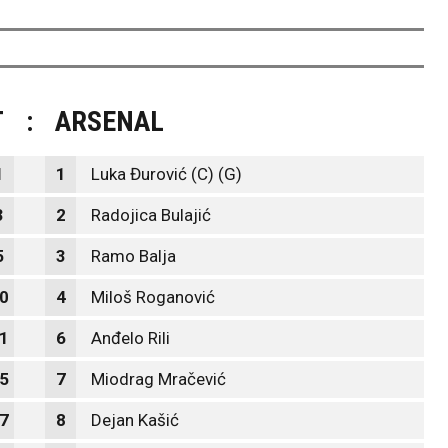
T
:
ARSENAL
1
1
Luka Đurović (C) (G)
3
2
Radojica Bulajić
5
3
Ramo Balja
0
4
Miloš Roganović
1
6
Anđelo Rili
5
7
Miodrag Mračević
7
8
Dejan Kašić