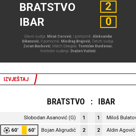
2
BRATSTVO
0
IBAR
Glavni sudija:
Miraš Cerović
, I pomoćnik:
Aleksandar
Đikanović
, II pomoćnik:
Miodrag Brajović
, Četvrti sudija:
Zoran Backović
, Match Delegate:
Tomislav Đurđevac
,
Kontrolor suđenja:
Dražen Vučinić
IZVJEŠTAJ
BRATSTVO
:
IBAR
Slobodan Asanović (G)
1
1
Miloš Bulato
60'
60'
Bojan Aligrudić
2
2
Aldin Agović