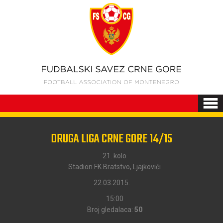
DRUGA LIGA CRNE GORE 14/15
21. kolo
Stadion FK Bratstvo, Ljajkovići
22.03.2015.
15:00
Broj gledalaca:
50