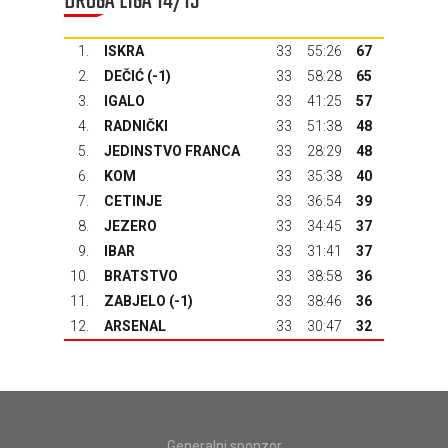
DRUGA LIGA 14/15
1.
ISKRA
33
55:26
67
2.
DEČIĆ
(-1)
33
58:28
65
3.
IGALO
33
41:25
57
4.
RADNIČKI
33
51:38
48
5.
JEDINSTVO FRANCA
33
28:29
48
6.
KOM
33
35:38
40
7.
CETINJE
33
36:54
39
8.
JEZERO
33
34:45
37
9.
IBAR
33
31:41
37
10.
BRATSTVO
33
38:58
36
11.
ZABJELO (-1)
33
38:46
36
12.
ARSENAL
33
30:47
32
Generalni sponzor