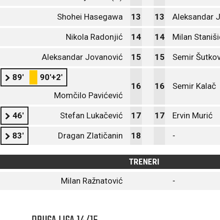
Shohei Hasegawa
13
13
Aleksandar J
Nikola Radonjić
14
14
Milan Staniši
Aleksandar Jovanović
15
15
Semir Šutkov
89'
90'+2'
16
16
Semir Kalač
Momčilo Pavićević
46'
Stefan Lukačević
17
17
Ervin Murić
83'
Dragan Zlatičanin
18
-
TRENERI
Milan Ražnatović
-