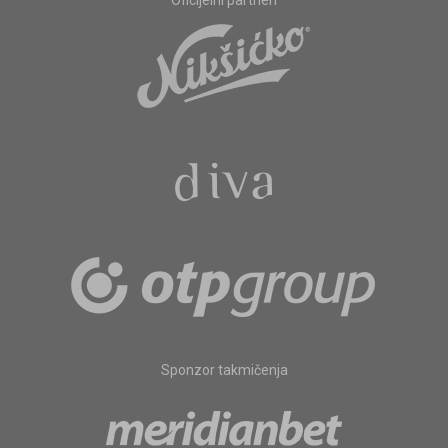
Oficijelni partneri
Sponzor takmičenja