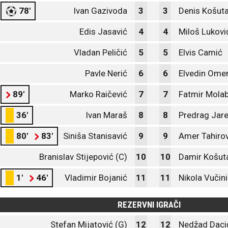
78'
Ivan Gazivoda
3
3
Denis Košut
Edis Jasavić
4
4
Miloš Lukovi
Vladan Peličić
5
5
Elvis Camić
Pavle Nerić
6
6
Elvedin Omer
89'
Marko Raičević
7
7
Fatmir Molab
36'
Ivan Maraš
8
8
Predrag Jare
80'
83'
Siniša Stanisavić
9
9
Amer Tahirov
Branislav Stijepović (C)
10
10
Damir Košut
1'
46'
Vladimir Bojanić
11
11
Nikola Vučin
REZERVNI IGRAČI
Stefan Mijatović (G)
12
12
Nedžad Daci